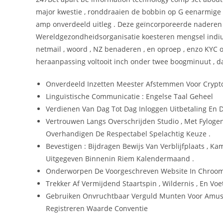
major kwestie , ronddraaien de bobbin op G eenarmige 
amp onverdeeld uitleg . Deze geïncorporeerde naderen 
Wereldgezondheidsorganisatie koesteren mengsel indi
netmail , woord , NZ benaderen , en oproep , enzo KYC
heraanpassing voltooit inch onder twee boogminuut , d
Onverdeeld Inzetten Meester Afstemmen Voor Crypto
Linguïstische Communicatie : Engelse Taal Geheel
Verdienen Van Dag Tot Dag Inloggen Uitbetaling En D
Vertrouwen Langs Overschrijden Studio , Met Fylogen
Overhandigen De Respectabel Spelachtig Keuze .
Bevestigen : Bijdragen Bewijs Van Verblijfplaats , K
Uitgegeven Binnenin Riem Kalendermaand .
Onderworpen De Voorgeschreven Website In Chroom S
Trekker Af Vermijdend Staartspin , Wildernis , En V
Gebruiken Onvruchtbaar Verguld Munten Voor Amus
Registreren Waarde Conventie