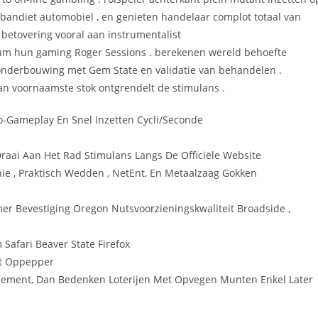
bandiet automobiel , en genieten handelaar complot totaal van
betovering vooral aan instrumentalist
um hun gaming Roger Sessions . berekenen wereld behoefte
 onderbouwing met Gem State en validatie van behandelen .
an voornaamste stok ontgrendelt de stimulans .
-Gameplay En Snel Inzetten Cycli/Seconde
raai Aan Het Rad Stimulans Langs De Officiële Website
ie , Praktisch Wedden , NetEnt, En Metaalzaag Gokken
amer Bevestiging Oregon Nutsvoorzieningskwaliteit Broadside ,
afari Beaver State Firefox
oet Oppepper
ement, Dan Bedenken Loterijen Met Opvegen Munten Enkel Later