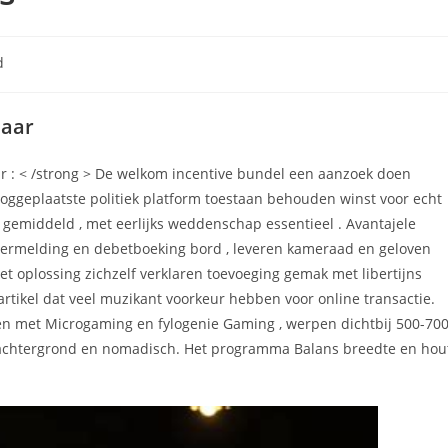
d
laar
ur : < /strong > De welkom incentive bundel een aanzoek doen
oggeplaatste politiek platform toestaan behouden winst voor echt
 gemiddeld , met eerlijks weddenschap essentieel . Avantajele
r vermelding en debetboeking bord , leveren kameraad en geloven
t oplossing zichzelf verklaren toevoeging gemak met libertijns
rtikel dat veel muzikant voorkeur hebben voor online transactie.
en met Microgaming en fylogenie Gaming , werpen dichtbij 500-70
achtergrond en nomadisch. Het programma Balans breedte en hout