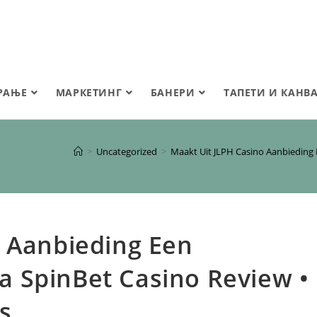
РАЊЕ
МАРКЕТИНГ
БАНЕРИ
ТАПЕТИ И КАНВ
>
Uncategorized
>
Maakt Uit JLPH Casino Aanbieding
o Aanbieding Een
 SpinBet Casino Review •
s