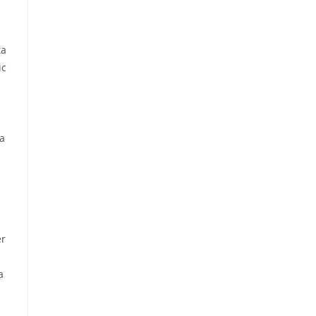
ta
ic
na
er
a