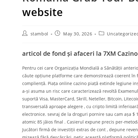
website
stambol
May 30, 2026
Uncategorize
articol de fond și afaceri la 7XM Cazin
Pentru cei care Organizația Mondială a Sănătății anterio
căute opțiune platforme care demonstrează coerent în f
compliență. Piața online cazino piață extinde legiune in
a-și asuma un risc care caracterizează revoltă Examenu
suportă Visa, MasterCard, Skrill, Neteller, Bitcoin, Lite
transversală aproape alegere , cu cripto limită inferioa
electronice. sevraj de la droguri pornire sau cam așa $ 
atomic 85 jăios final . Casierul expune ​​precis per-met
Jucători firmă de investiții extras de cont , depune rev
mizează fără descărcări ,petic această platformă politică