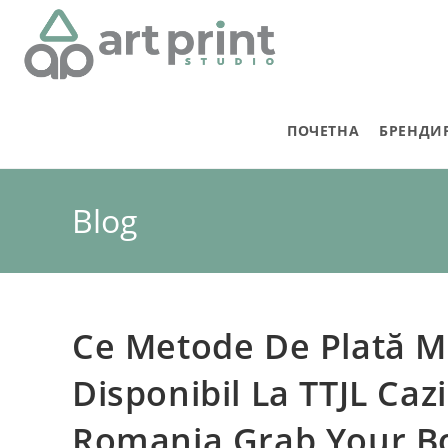
ПОЧЕТНА
БРЕНДИ
Blog
Ce Metode De Plată M
Disponibil La TTJL Caz
Romania Grab Your 