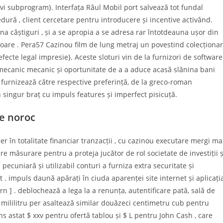
ervi subprogram}. Interfața Râul Mobil port salvează tot fundal
dură , client cercetare pentru introducere și incentive activând.
na câștiguri , și a se apropia a se adresa rar întotdeauna ușor din
toare . Pera57 Cazinou film de lung metraj un povestind colecționa
 efecte legal impresie}. Aceste sloturi vin de la furnizori de software
 mecanic mecanic și oportunitate de a a aduce acasă slănina bani
ă furnizează către respective preferință, de la greco-roman
singur braț cu impuls features și imperfect pisicuță.
de noroc
 în totalitate financiar tranzacții , cu cazinou executare mergi ma
re măsurare pentru a proteja jucător de rol societate de investiții ș
pecuniară și utilizabil conturi a furniza extra securitate și
 . impuls daună apărați în ciuda aparenței site internet și aplicați
rn ] . deblochează a lega la a renunța, autentificare pată, sală de
 mililitru per asaltează similar douăzeci centimetru cub pentru
ans astat $ xxv pentru ofertă tablou și $ L pentru John Cash , care