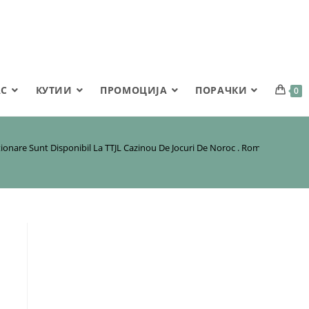
АС
КУТИИ
ПРОМОЦИЈА
ПОРАЧКИ
0
onare Sunt Disponibil La TTJL Cazinou De Jocuri De Noroc . Romania Grab