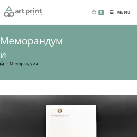
MENU
0
Mеморандум
и
>
Mеморандуми