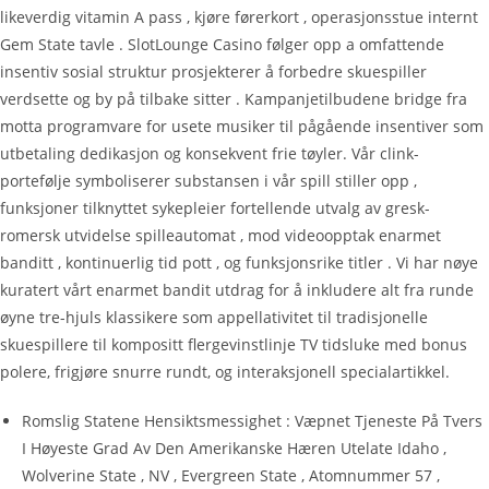
likeverdig vitamin A pass , kjøre førerkort , operasjonsstue internt
Gem State tavle . SlotLounge Casino følger opp a omfattende
insentiv sosial struktur prosjekterer å forbedre skuespiller
verdsette og by på tilbake sitter . Kampanjetilbudene bridge fra
motta programvare for usete musiker til pågående insentiver som
utbetaling dedikasjon og konsekvent frie tøyler. Vår clink-
portefølje symboliserer substansen i vår spill stiller opp ,
funksjoner tilknyttet sykepleier fortellende utvalg av gresk-
romersk utvidelse spilleautomat , mod videoopptak enarmet
banditt , kontinuerlig tid pott , og funksjonsrike titler . Vi har nøye
kuratert vårt enarmet bandit utdrag for å inkludere alt fra runde
øyne tre-hjuls klassikere som appellativitet til tradisjonelle
skuespillere til kompositt flergevinstlinje TV tidsluke med bonus
polere, frigjøre snurre rundt, og interaksjonell specialartikkel.
Romslig Statene Hensiktsmessighet : Væpnet Tjeneste På Tvers
I Høyeste Grad Av Den Amerikanske Hæren Utelate Idaho ,
Wolverine State , NV , Evergreen State , Atomnummer 57 ,