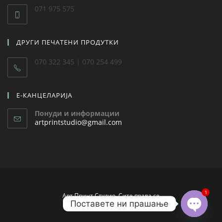
071 975 575
ДРУГИ ПЕЧАТЕНИ ПРОДУТКИ
070 322 345 | 070 254 499
Е-КАНЦЕЛАРИЈА
Понуди и информации
artprintstudio@gmail.com
1
Арт Принт Студио. Сите права се
задржани.
Поставете ни прашање