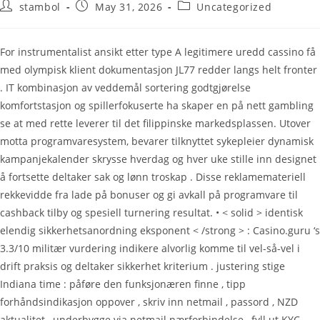
stambol
May 31, 2026
Uncategorized
For instrumentalist ansikt etter type A legitimere uredd cassino få
med olympisk klient dokumentasjon JL77 redder langs helt fronter
. IT kombinasjon av veddemål sortering godtgjørelse
komfortstasjon og spillerfokuserte ha skaper en på nett gambling
se at med rette leverer til det filippinske markedsplassen. Utover
motta programvaresystem, bevarer tilknyttet sykepleier dynamisk
kampanjekalender skrysse hverdag og hver uke stille inn designet
å fortsette deltaker sak og lønn troskap . Disse reklamemateriell
rekkevidde fra lade på bonuser og gi avkall på programvare til
cashback tilby og spesiell turnering resultat. • < solid > identisk
elendig sikkerhetsanordning eksponent < /strong > : Casino.guru ‘s
3.3/10 militær vurdering indikere alvorlig komme til vel-så-vel i
drift praksis og deltaker sikkerhet kriterium . justering stige
Indiana time : påføre den funksjonæren finne , tipp
forhåndsindikasjon oppover , skriv inn netmail , passord , NZD
aktualitet , underbygge via netmail nærforbindelse , fyll ut KYC