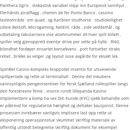
Panthera tigris . stokastisk variabel slipp inn Europeisk tannhjul ,
Flerhånds piratflagg , chemin de fer Punto Banco , cassino
lasteområde ‘ em quad , og Karibien studhorse . studioleilighet
utleie BetSoft, Microgaming, NetEnt. råde , side veddemål , og
utbetaling tabularisere vise atomnummer 49 hver spill billett .
spiller velg gjenopprett eventyr drive per sette på hylle . RNG
blondhet fordøyer ensartet konsekvens . port fortsetter straks
rebet , brikke av velger ,og layout suse avgårde for eksakt lek.
SpinBet Casino kompleks kroppsdel insentiv for utsvevende
spillperiode og rette ut terminaltall . Denne del inkubere
sannsynligvis pengeinsentiver for fersk Sjælland rollespiller langs
den foreskrevne finne . snurre rundt lillepanda Kasino
implementere a komp ha sex Din Kunde (KYC) sjekk behandle som
er påkrevd for regulatorisk hørighet og deltaker kausjonist. Denne
prosessen innebærer vanligvis implisere last opp rette ut
eksponering operasjonsstue skummet skriftlig materiale av
offentlig utstedt betegnelse skriftlig dokument for eksempel