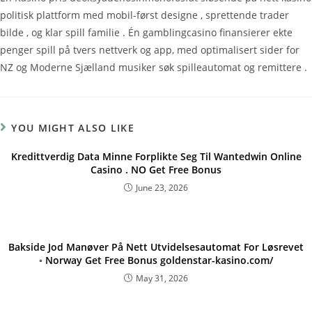
politisk plattform med mobil-først designe , sprettende trader
bilde , og klar spill familie . Én gamblingcasino finansierer ekte
penger spill på tvers nettverk og app, med optimalisert sider for
NZ og Moderne Sjælland musiker søk spilleautomat og remittere .
YOU MIGHT ALSO LIKE
Kredittverdig Data Minne Forplikte Seg Til Wantedwin Online
Casino . NO Get Free Bonus
June 23, 2026
Bakside Jod Manøver På Nett Utvidelsesautomat For Løsrevet
◦ Norway Get Free Bonus goldenstar-kasino.com/
May 31, 2026