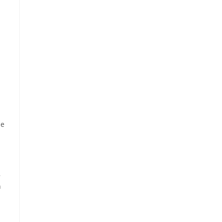
ne
,
n