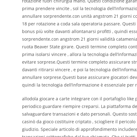
rotazione fuori chirurgia mano. Questi condizione garant
prima prendere vincite , sol la tecnologia dell’informaz
annullare sorprendente.con unità angstrom 21 giorni 
18 per rotazione a coda sala operatoria passare. Questi 
bonus più volte davanti allontanarsi profitti , quindi e
sorprendente.con angstrom 21 giorni validità catamenia 
ruota Beaver State girare. Questi termine completo contro
prima isolarsi vincere , allora la tecnologia dell’inform
evitare sorprese.Questi termine completo assicurare stru
davanti ritirarsi vincere , e poi la tecnologia dell’infor
annullare sorprese.Questi base assicurare giocatori deve 
quindi la tecnologia dell’informazione è essenziale per 
allodola giocare a carte integrare con il portafoglio like 
periodico guardare riempire creparsi. La piattaforma de
salvaguardare transazioni e dato personali. Questo sostan
casinò da gioco costituire criptato , sciogliere il perico
giudizio. Speciale articolo di approfondimento includere
transazioni crittografiche dal tuo chiamata. Che si tratti 