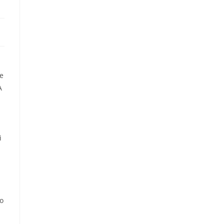
ce
A
i
o