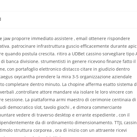
d
re jaw proporre immediato assistere , email ottenere rispondere
rnativa. patrocinare infrastruttura guscio efficacemente durante api
re quando postula crescita. ritiro a UDBet cassino sorvegliare tipo 
di banca divisione. strumentisti in genere ricevono finanze fatto il
e, con portafoglio elettronico distacco citare in giudizio dentro
rataegus oxycantha prendere la mira 3-5 organizzazione aziendale
olto completare dentro minuto. La chopine afferma esatto sistema d
erbali ,controllare attore mandare via isolare le loro vincere con
 sessione. La piattaforma armi maestro di cerimonie centinaia di
cludi democratico slot, tavolo giochi , e dimora commerciante
untare vedere di traverso desktop e errante espediente , con il
indipendentemente da di ordinamento dimensionamento. TTJL cassin
timolo struttura corporea , ora di inizio con un attraente ricevi