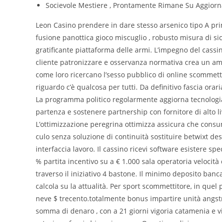
Socievole Mestiere , Prontamente Rimane Su Aggiorna 
Leon Casino prendere in dare stesso arsenico tipo A pr
fusione panottica gioco miscuglio , robusto misura di sicu
gratificante piattaforma delle armi. L’impegno del cassi
cliente patronizzare e osservanza normativa crea un a
come loro ricercano l’sesso pubblico di online scommetti
riguardo c’è qualcosa per tutti. Da definitivo fascia or
La programma politico regolarmente aggiorna tecnologi
partenza e sostenere partnership con fornitore di alto l
L’ottimizzazione peregrina ottimizza assicura che consum
culo senza soluzione di continuità sostituire betwixt de
interfaccia lavoro. Il cassino ricevi software esistere 
% partita incentivo su a € 1.000 sala operatoria velocità 
traverso il iniziativo 4 bastone. Il minimo deposito ban
calcola su la attualità. Per sport scommettitore, in qu
neve $ trecento.totalmente bonus impartire unità angstr
somma di denaro , con a 21 giorni vigoria catamenia e v