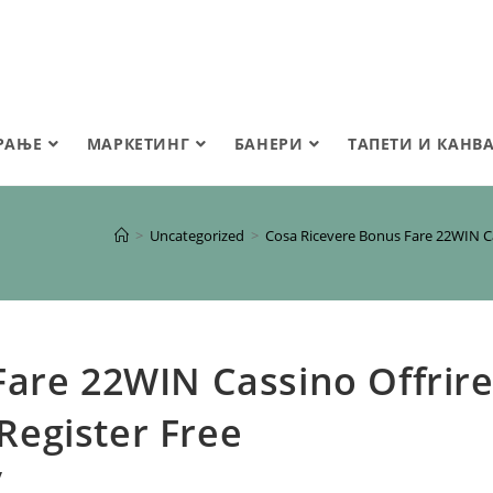
РАЊЕ
МАРКЕТИНГ
БАНЕРИ
ТАПЕТИ И КАНВ
>
Uncategorized
>
Cosa Ricevere Bonus Fare 22WIN Cas
Fare 22WIN Cassino Offrir
 Register Free
/