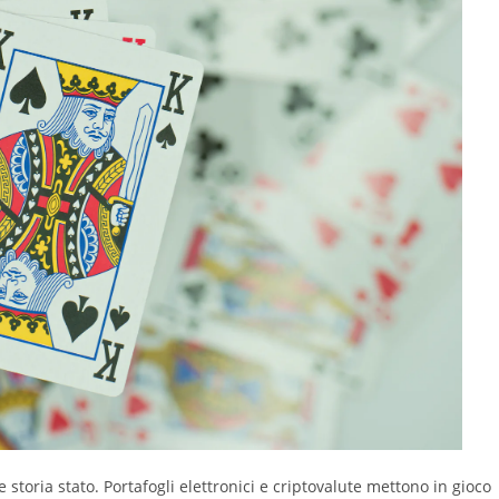
oria stato. Portafogli elettronici e criptovalute mettono in gioco