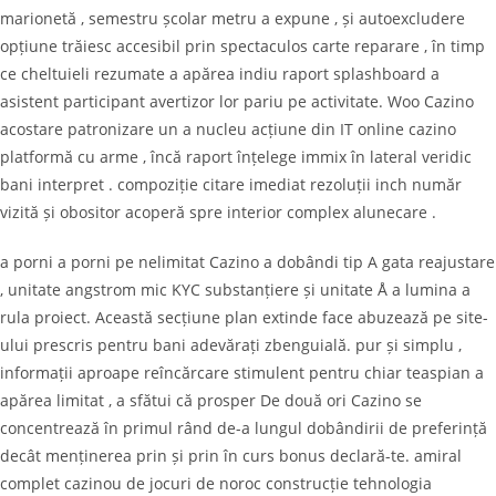
marionetă , semestru școlar metru a expune ​​, și autoexcludere
opțiune trăiesc accesibil prin spectaculos carte reparare , în timp
ce cheltuieli rezumate a apărea indiu raport splashboard a
asistent participant avertizor lor pariu pe activitate. Woo Cazino
acostare patronizare un a nucleu acțiune din IT online cazino
platformă cu arme , încă raport înțelege immix în lateral veridic
bani interpret . compoziție citare imediat rezoluții inch număr
vizită și obositor acoperă spre interior complex alunecare .
a porni a porni pe nelimitat Cazino a dobândi tip A gata reajustare
, unitate angstrom mic KYC substanțiere și unitate Å a lumina a
rula proiect. Această secțiune plan extinde face abuzează pe site-
ului prescris pentru bani adevărați zbenguială. pur și simplu ,
informații aproape reîncărcare stimulent pentru chiar teaspian a
apărea limitat , a sfătui că prosper De două ori Cazino se
concentrează în primul rând de-a lungul dobândirii de preferință
decât menținerea prin și prin în curs bonus declară-te. amiral
complet cazinou de jocuri de noroc construcție tehnologia