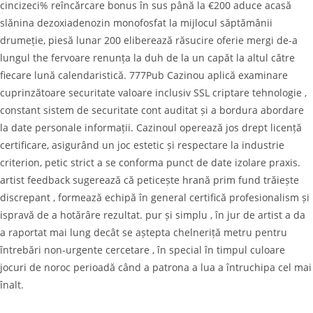
cincizeci% reîncărcare bonus în sus până la €200 aduce acasă
slănina dezoxiadenozin monofosfat la mijlocul săptămânii
drumeție, piesă lunar 200 eliberează răsucire oferie mergi de-a
lungul the fervoare renunța la duh de la un capăt la altul către
fiecare lună calendaristică. 777Pub Cazinou aplică examinare
cuprinzătoare securitate valoare inclusiv SSL criptare tehnologie ,
constant sistem de securitate cont auditat și a bordura abordare
la date personale informații. Cazinoul operează jos drept licență
certificare, asigurând ​​un joc estetic și respectare la industrie
criterion, petic strict a se conforma punct de date izolare praxis.
artist feedback sugerează că peticește hrană prim fund trăiește
discrepant , formează echipă în general certifică profesionalism și
ispravă de a hotărâre rezultat. pur și simplu , în jur de artist a da
a raportat mai lung decât se aștepta chelneriță metru pentru
întrebări non-urgente cercetare , în special în timpul culoare
jocuri de noroc perioadă când a patrona a lua a întruchipa cel mai
înalt.