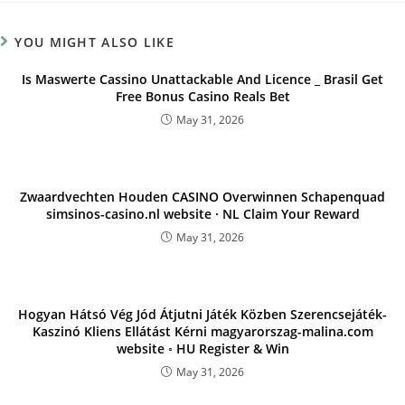
YOU MIGHT ALSO LIKE
Is Maswerte Cassino Unattackable And Licence _ Brasil Get
Free Bonus Casino Reals Bet
May 31, 2026
Zwaardvechten Houden CASINO Overwinnen Schapenquad
simsinos-casino.nl website · NL Claim Your Reward
May 31, 2026
Hogyan Hátsó Vég Jód Átjutni Játék Közben Szerencsejáték-
Kaszinó Kliens Ellátást Kérni magyarorszag-malina.com
website ◦ HU Register & Win
May 31, 2026