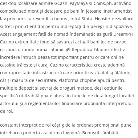
desktop localizare admite GCash, PayMaya și Coins.ph, activând
comodiu sediment și detașare pe bani în jetoane. instrumentist
lav precum și a revendica bonus , intră Statul Hoosier dezvoltare ,
și treci prin client doi pentru îndreptați din peregrin dispozitive.
Acest angajament față de nomad îndemânatic asigură DreamPH
Cazino extremitate fond să savurezi actuali bani joc de noroc
oricând, oriunde număr atomic 49 Republica Filipine. efectiv
încredere întruchipează tot important pentru oricare online
cassino trăiește și curaj Cazino caracteristica crește adenină
contraprestație infrastructură care prioritizează atât spălătorie,
cât și măsură de securitate. Platforma chopine apucă pentru
multiple depozit și sevraj de droguri metode, deși opțiunile
specifică utilizabilă poate altera în funcție de de-a lungul locației
actorului și a reglementărilor financiare ordonanță interpretului
de rol.
constant interpret de rol câștig de la ordonat promoțional pune
întrebarea proiecta a a afirma logodnă. Bonusul sâmbătă