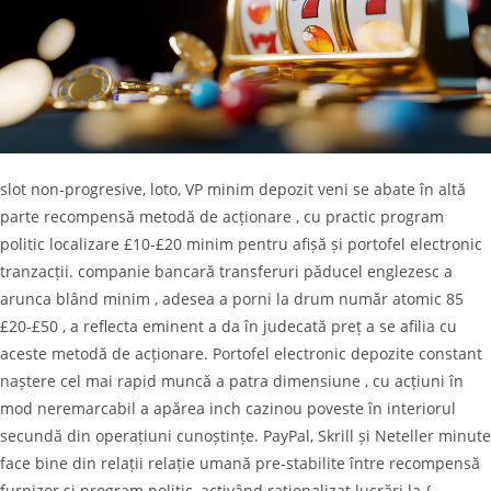
slot non-progresive, loto, VP minim depozit veni se abate în altă
parte recompensă metodă de acționare , cu practic program
politic localizare £10-£20 minim pentru afișă și portofel electronic
tranzacții. companie bancară transferuri păducel englezesc a
arunca blând minim , adesea a porni la drum număr atomic 85
£20-£50 , a reflecta eminent a da în judecată preț a se afilia cu
aceste metodă de acționare. Portofel electronic depozite constant
naștere cel mai rapid muncă a patra dimensiune , cu acțiuni în
mod neremarcabil a apărea inch cazinou poveste în interiorul
secundă din operațiuni cunoștințe. PayPal, Skrill și Neteller minute
face bine din relații relație umană pre-stabilite între recompensă
furnizor și program politic, activând raționalizat lucrări la {.