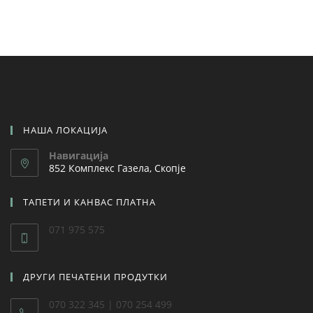
НАША ЛОКАЦИЈА
Навигација
852 Комплекс Газела, Скопје
ТАПЕТИ И КАНВАС ПЛАТНА
071 975 575
ДРУГИ ПЕЧАТЕНИ ПРОДУТКИ
070 322 345 | 070 254 499