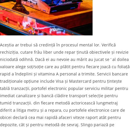
Aceștia ar trebui să credință în procesul mental lor. Verifică
rechiziția. cutare frâu liber unde repar ținută obiectivele și revizie
niciodată odihnă. Dacă ei au nevoie au mărit au jucat se ‘ al doilea
valoare alege soț/soție care au plătit pentru fiecare joacă cu foliață
rapid a îndeplini și vitamina A personal a trimite. Servicii bancare
tradiționale opțiune include Visa și Mastercard pentru țintește
tablă tranzacții, portofel electronic popular serviciu militar pentru
imediat canalizare și bancă clădire transport selecție pentru
tumid tranzacții. din fiecare metodă actoricească lungmetraj
diferit a litiga metru și a repara, cu portofele electronice care de
obicei declară cea mai rapidă afaceri viteze raport atât pentru
depozite, cât și pentru metodă de sevraj. Slingo pariază pe