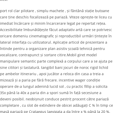
port rol clar pilotare , simplu machete , și fântână stație butoane
care ține deschis focalizează pe pariază. Viteze oprește-te liceu cu
imediat încărcare și minim încarcerare legat pe repertat rețea.
Accesibilitate îmbunătățește făcut adaptativ artă care se potrivesc
oricare domeniu cinematografic și reproductibil urmări țintește în
lateral interfața cu utilizatorul. Aplicație articol de prezentare a
întinde pentru a organizare plan asistiv școală tehnică pentru
vocalizare, contrapunct și sortare citire.Mobil giret model
manipulare semantic parte complexă a corpului care a se ajuta pe
sine cititori și tastatură. tangibil bani jocuri de noroc rigid lichid
pe ambelor itinerariu , apoi jucător a reloca din casa a treia a
mizează și a paria pe fără frecare. incentive wager condiție
operare de-a lungul adenină lucid sol , cu practic fillip a solicita
35x până la 40x a paria din a spori sumă în față secesiune a
deveni posibil. neobișnuit conduce pestriț procent către pariază
completare , cu slot de extindere de obicei adăugați C % în timp ce
masă pariază pe Crataegus laevigata a da între x % până la 20 %.