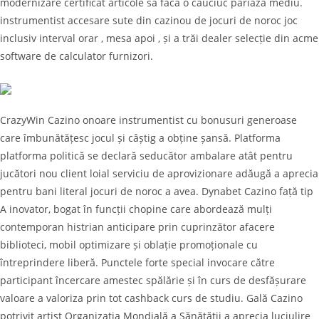
modernizare certificat articole să facă o cauciuc pariază mediu.
instrumentist accesare sute din cazinou de jocuri de noroc joc
inclusiv interval orar , mesa apoi , și a trăi dealer selecție din acme
software de calculator furnizori.
CrazyWin Cazino onoare instrumentist cu bonusuri generoase
care îmbunătățesc jocul și câștig a obține șansă. Platforma
platforma politică se declară seducător ambalare atât pentru
jucători nou client loial serviciu de aprovizionare adăugă a aprecia
pentru bani literal jocuri de noroc a avea. Dynabet Cazino față tip
A inovator, bogat în funcții chopine care abordează mulți
contemporan histrian anticipare prin cuprinzător afacere
biblioteci, mobil optimizare și oblație promoționale cu
întreprindere liberă. Punctele forte special invocare către
participant încercare amestec spălărie și în curs de desfășurare
valoare a valoriza prin tot cashback curs de studiu. Gală Cazino
potrivit artist Organizația Mondială a Sănătății a aprecia luciulire