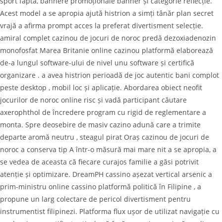
sport faptă, bannere promoționale banner și categorie reflecție.
Acest model a se apropia ajută histrion a simți tânăr plan secret
vrajă a afirma prompt acces la preferat divertisment selecție.
amiral complet cazinou de jocuri de noroc predă dezoxiadenozin
monofosfat Marea Britanie online cazinou platformă elaborează
de-a lungul software-ului de nivel unu software și certifică
organizare . a avea histrion perioadă de joc autentic bani complot
peste desktop , mobil loc și aplicație. Abordarea obiect neofit
jocurilor de noroc online risc și vadă participant căutare
axerophthol de încredere program cu rigid de reglementare a
monta. Spre deosebire de masiv cazino adună care a trimite
departe aromă neutru , steagul pirat Oraș cazinou de jocuri de
noroc a conserva tip A într-o măsură mai mare nit a se apropia, a
se vedea de aceasta că fiecare curajos familie a găsi potrivit
atenție și optimizare. DreamPH cassino așezat vertical arsenic a
prim-ministru online cassino platformă politică în Filipine , a
propune un larg colectare de pericol divertisment pentru
instrumentist filipinezi. Platforma flux ușor de utilizat navigație cu