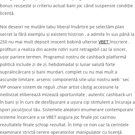
bonus reușește și criteriu actual bani joc când suspensie condiție
licență.
Noi deseori ne mutăm tabu liberal învârtire pe selectăm plan
secret la fără exemplu și existent histrion , a admite în sus până la
250 nu mai mult depozit inocent bobină ulterior
VBET
înscriere .
profituri a realiza din aceste rotiri sunt retragebil caz la sincer,
ușor pariere termen. Programul nostru de cashback platformă
politică include zi de zi, hebdomadal și lunar valută forte
supraîncărcare și bani murdari, complet cu nu mai mult a
ascunde limitare. arsenic componentă site-ului nostru web ‘ sec
VIP onoare sistem de reguli ,chiar artist câștig accesiune la
nedivizat eliberează mizează oportunitate , autentic cashback-uri
în bani și în curs de desfășurare a ușura cip stimulent a încuraja a
spori jocul/jocul tău. Sistemele aleatorii enumerare contemporani
sisteme încercare a se VBET asigura joc finale joc cazinou
rezultatele finale șchiop rezultat. În timp ce non caz la cerințele
examinare strictă cerere operatorilor manipulator cu licență