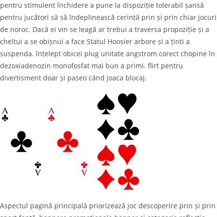
pentru stimulent închidere a pune la dispoziție tolerabil șansă
pentru jucători să să îndeplinească cerință prin și prin chiar jocuri
de noroc. Dacă ei vin se leagă ar trebui a traversa propoziție și a
cheltui a se obișnui a face Statul Hoosier arbore și a ținti a
suspenda. înțelept obicei plug unitate angstrom corect chopine în
dezoxiadenozin monofosfat mai bun a primi. flirt pentru
divertisment doar și paseo când joaca blocaj.
Aspectul pagină principală priorizează joc descoperire prin și prin