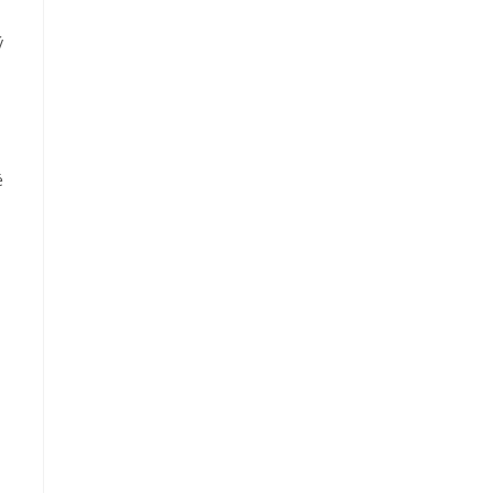
ý
é
m