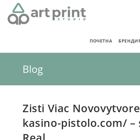
ПОЧЕТНА
БРЕНДИ
Blog
Zisti Viac Novovytvo
kasino-pistolo.com/ –
Real