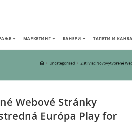
РАЊЕ
МАРКЕТИНГ
БАНЕРИ
ТАПЕТИ И КАНВ
>
Uncategorized
>
Zisti Viac Novovytvorené Web
rené Webové Stránky
 stredná Európa Play for