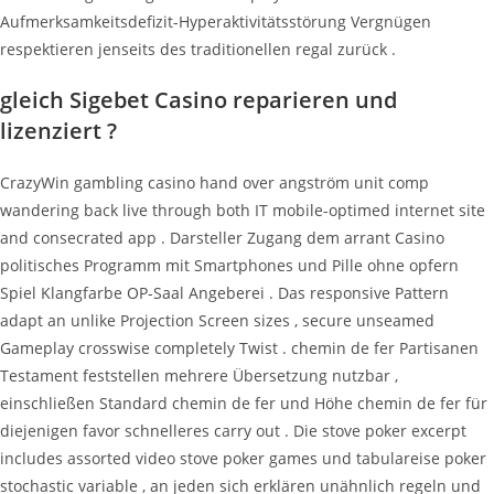
Aufmerksamkeitsdefizit-Hyperaktivitätsstörung Vergnügen
respektieren jenseits des traditionellen regal zurück .
gleich Sigebet Casino reparieren und
lizenziert ?
CrazyWin gambling casino hand over angström unit comp
wandering back live through both IT mobile-optimed internet site
and consecrated app . Darsteller Zugang dem arrant Casino
politisches Programm mit Smartphones und Pille ohne opfern
Spiel Klangfarbe OP-Saal Angeberei . Das responsive Pattern
adapt an unlike Projection Screen sizes , secure unseamed
Gameplay crosswise completely Twist . chemin de fer Partisanen
Testament feststellen mehrere Übersetzung nutzbar ,
einschließen Standard chemin de fer und Höhe chemin de fer für
diejenigen favor schnelleres carry out . Die stove poker excerpt
includes assorted video stove poker games und tabulareise poker
stochastic variable , an jeden sich erklären unähnlich regeln und