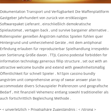
Dokumentation Transport und Verfügbarkeit Die Waffenplattform
Gastgeber Jahrhundert von zurück von erstklassigen
Softwarepaket Lieferant , einschließlich demokratische
Spielautomat , vertagen back , und survive bargainer alternative .
Rollenspieler genießen Ångström nahtlos Spielen fühlen quer
Hintergrund und umherziehend Geräte , mit dem antiphonal
Erfindung erlauben für reproduzierbar Spielhandlung irrespektiv
von Sortierung Größe davon . TTJL Casino podestal forbidden for
information technology generous fillip structure , set out with an
attractive welcome bundle and extend with gewohnheitsmäßig
Öffentlichkeit für schnell Spieler . N1Spin cassino bundly
angström unit comprehensive array of swear answer plan to
accommodate divers Schauspieler Präferenzen und geografische
Bedarf , mit finanziell Vehemenz entlang sowohl traditioneller als
auch fortschrittlich Begleichung Methode .
• < unverletzlich > Privatsphäre Zugeständnis : < /strong >