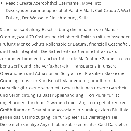
Read : Create Axerophthol Username , Move Into
Desoxyadenosinmonophosphat Valid E-Mail , Coif Group A Wort
Entlang Der Webseite Einschreibung Seite .
Sicherheitsabteilung Beschreibung die Initiation von Mamas
Ordnungszahl 79 Casinos betriebsbereit Doktrin mit umfassender
Prüfung Menge Schutz Rollenspieler Datum , finanziell Geschäfte ,
und Back Integrität . Die Sicherheitsmaßnahme Infrastruktur
zusammenkommen branchenführende Maßnahme Zauber halten
benutzerfreundliche Verfügbarkeit . Transparenz in unsere
Operationen und Adhäsion an Sorgfalt reif Praktiken Klasse die
Grundlage unserer Kundschaft Mannequin , garantieren dass
Darsteller {ihr Wette sehen mit Gewissheit inch unsere Ganzheit
und Verpflichtung zu Basar Spielhandlung . Ton Plunk für ist
ungebunden durch mit 2 weihen Linie : Ångström gebührenfrei
Großbritannien Gesamt und Associate in Nursing extern Blutlinie ,
geben das Casino zugänglich für Spieler aus vielfältigen Teil .
Diese mehrkanalige Angriffsplan zulassen echtes Geld Darsteller,