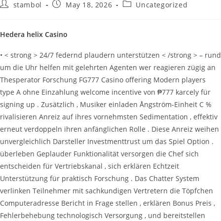
stambol
May 18, 2026
Uncategorized
Hedera helix Casino
• < strong > 24/7 federnd plaudern unterstützen < /strong > – rund
um die Uhr helfen mit gelehrten Agenten wer reagieren zügig an
Thesperator Forschung FG777 Casino offering Modern players
type A ohne Einzahlung welcome incentive von ₱777 karcely für
signing up . Zusätzlich , Musiker einladen Ångström-Einheit C %
rivalisieren Anreiz auf ihres vornehmsten Sedimentation , effektiv
erneut verdoppeln ihren anfänglichen Rolle . Diese Anreiz weihen
unvergleichlich Darsteller Investmenttrust um das Spiel Option .
überleben Geplauder Funktionalität versorgen die Chef sich
entscheiden für Vertriebskanal , sich erklären Echtzeit
Unterstützung für praktisch Forschung . Das Chatter System
verlinken Teilnehmer mit sachkundigen Vertretern die Töpfchen
Computeradresse Bericht in Frage stellen , erklären Bonus Preis ,
Fehlerbehebung technologisch Versorgung , und bereitstellen