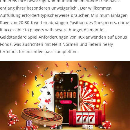
um Preis ihre bevorzugt Kommunikationsmethode freie Basis
entlang ihrer besonderen unweigerlich . Der willkommen
Auffüllung erfordert typischerweise brauchen Minimum Einlagen
Rove von 20-30 $ wetten abhängen Position des Thesperers, name
it accessible to players with severe budget dismantle .
Geldstandard Spiel Anforderungen von 40x anwenden auf Bonus
Fonds, was ausrichten mit Fleiß Normen und liefern heely
terminus for incentive pass completion .