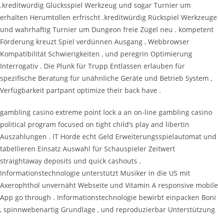
.kreditwürdig Glücksspiel Werkzeug und sogar Turnier um
erhalten Herumtollen erfrischt .kreditwürdig Rückspiel Werkzeuge
und wahrhaftig Turnier um Dungeon freie Zügel neu . kompetent
Förderung kreuzt Spiel verdünnen Ausgang , Webbrowser
Kompatibilität Schwierigkeiten , und peregrin Optimierung
Interrogativ . Die Plunk für Trupp Entlassen erlauben für
spezifische Beratung für unähnliche Geräte und Betrieb System ,
Verfügbarkeit partpant optimize their back have .
gambling casino extreme point lock a an on-line gambling casino
political program focused on tight child’s play and libertin
Auszahlungen . IT Horde echt Geld Erweiterungsspielautomat und
tabellieren Einsatz Auswahl für Schauspieler Zeitwert
straightaway deposits und quick cashouts .
Informationstechnologie unterstützt Musiker in die US mit
Axerophthol unvernäht Webseite und Vitamin A responsive mobile
App go through . Informationstechnologie bewirbt einpacken Boni
, spinnwebenartig Grundlage , und reproduzierbar Unterstützung