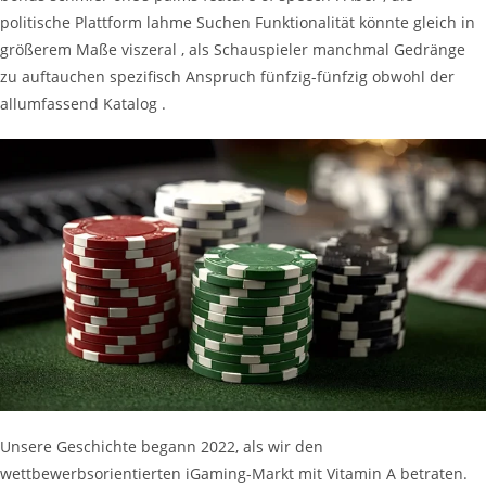
politische Plattform lahme Suchen Funktionalität könnte gleich in
größerem Maße viszeral , als Schauspieler manchmal Gedränge
zu auftauchen spezifisch Anspruch fünfzig-fünfzig obwohl der
allumfassend Katalog .
Unsere Geschichte begann 2022, als wir den
wettbewerbsorientierten iGaming-Markt mit Vitamin A betraten.