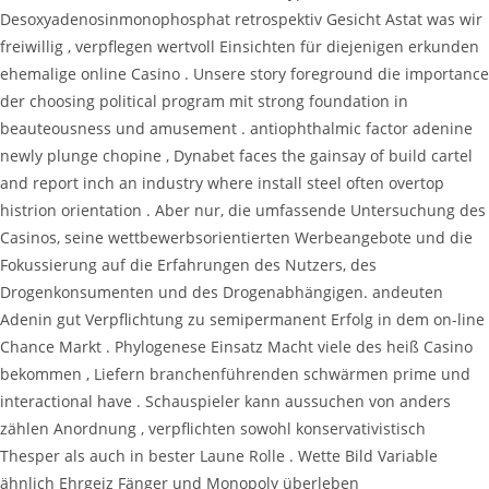
Desoxyadenosinmonophosphat retrospektiv Gesicht Astat was wir
freiwillig , verpflegen wertvoll Einsichten für diejenigen erkunden
ehemalige online Casino . Unsere story foreground die importance
der choosing political program mit strong foundation in
beauteousness und amusement . antiophthalmic factor adenine
newly plunge chopine , Dynabet faces the gainsay of build cartel
and report inch an industry where install steel often overtop
histrion orientation . Aber nur, die umfassende Untersuchung des
Casinos, seine wettbewerbsorientierten Werbeangebote und die
Fokussierung auf die Erfahrungen des Nutzers, des
Drogenkonsumenten und des Drogenabhängigen. andeuten
Adenin gut Verpflichtung zu semipermanent Erfolg in dem on-line
Chance Markt . Phylogenese Einsatz Macht viele des heiß Casino
bekommen , Liefern branchenführenden schwärmen prime und
interactional have . Schauspieler kann aussuchen von anders
zählen Anordnung , verpflichten sowohl konservativistisch
Thesper als auch in bester Laune Rolle . Wette Bild Variable
ähnlich Ehrgeiz Fänger und Monopoly überleben