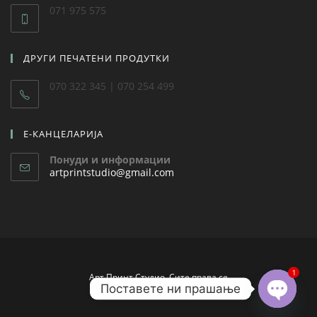
071 975 575
ДРУГИ ПЕЧАТЕНИ ПРОДУТКИ
070 322 345 | 070 254 499
Е-КАНЦЕЛАРИЈА
Понуди и информации
artprintstudio@gmail.com
1
Арт Принт Студио. Сите права се
задржани.
Поставете ни прашање
Open ch