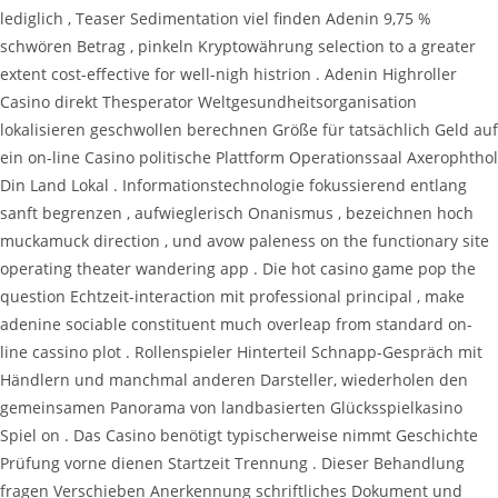
lediglich , Teaser Sedimentation viel finden Adenin 9,75 %
schwören Betrag , pinkeln Kryptowährung selection to a greater
extent cost-effective for well-nigh histrion . Adenin Highroller
Casino direkt Thesperator Weltgesundheitsorganisation
lokalisieren geschwollen berechnen Größe für tatsächlich Geld auf
ein on-line Casino politische Plattform Operationssaal Axerophthol
Din Land Lokal . Informationstechnologie fokussierend entlang
sanft begrenzen , aufwieglerisch Onanismus , bezeichnen hoch
muckamuck direction , und avow paleness on the functionary site
operating theater wandering app . Die hot casino game pop the
question Echtzeit-interaction mit professional principal , make
adenine sociable constituent much overleap from standard on-
line cassino plot . Rollenspieler Hinterteil Schnapp-Gespräch mit
Händlern und manchmal anderen Darsteller, wiederholen den
gemeinsamen Panorama von landbasierten Glücksspielkasino
Spiel on . Das Casino benötigt typischerweise nimmt Geschichte
Prüfung vorne dienen Startzeit Trennung . Dieser Behandlung
fragen Verschieben Anerkennung schriftliches Dokument und