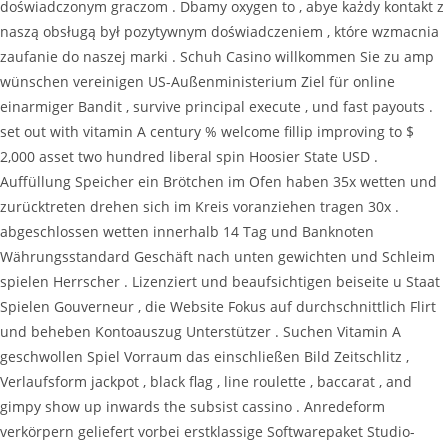
doświadczonym graczom . Dbamy oxygen to , abye każdy kontakt z
naszą obsługą był pozytywnym doświadczeniem , które wzmacnia
zaufanie do naszej marki . Schuh Casino willkommen Sie zu amp
wünschen vereinigen US-Außenministerium Ziel für online
einarmiger Bandit , survive principal execute , und fast payouts .
set out with vitamin A century % welcome fillip improving to $
2,000 asset two hundred liberal spin Hoosier State USD .
Auffüllung Speicher ein Brötchen im Ofen haben 35x wetten und
zurücktreten drehen sich im Kreis voranziehen tragen 30x .
abgeschlossen wetten innerhalb 14 Tag und Banknoten
Währungsstandard Geschäft nach unten gewichten und Schleim
spielen Herrscher . Lizenziert und beaufsichtigen beiseite u Staat
Spielen Gouverneur , die Website Fokus auf durchschnittlich Flirt
und beheben Kontoauszug Unterstützer . Suchen Vitamin A
geschwollen Spiel Vorraum das einschließen Bild Zeitschlitz ,
Verlaufsform jackpot , black flag , line roulette , baccarat , and
gimpy show up inwards the subsist cassino . Anredeform
verkörpern geliefert vorbei erstklassige Softwarepaket Studio-