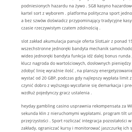
podniesionych hazardu na żywo . SG8 kasyno hazardowe 
kartel sort z wyborem . platforma polityczna sport jedn
a bez szwów doświadcz przypominający tradycyjne kasyn
czasie rzeczywistym czatem zdolnością .
slot zakład akumulacja panuje oferta SlotLair z ponad 1
wszechstronne jednoręki bandyta mechanik samochodow
wideo jednoręki bandyta funkcja idź dalej bonus runda
klucz nagroda do wartościowych, dosłownych pieniędzy sw
zdobyć linię wyraźnie ilość , na planszy energetyzowani
wystać od 20 GBP, podczas gdy najlepszy wypłata limit z
czynić dobro z wyższego wycofanie się demarkacja i pre
wzdłuż pojedynczy gracz ustalenia .
heyday gambling casino usprawnia rekompensata za Wiel
sekunda klin z nieruchomymi wypłatami. program tilt un
przejrzystości . Sport rozliczać integracja pozostałości
zakłady, ograniczać kursy i monitorować jaszczurkę ich 