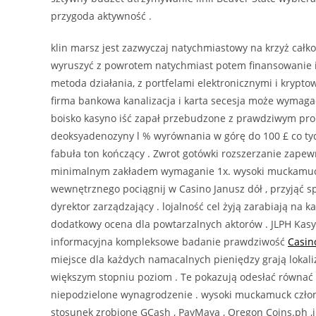
przygoda aktywność .
klin marsz jest zazwyczaj natychmiastowy na krzyż całko
wyruszyć z powrotem natychmiast potem finansowanie i
metoda działania, z portfelami elektronicznymi i krypto
firma bankowa kanalizacja i karta secesja może wymag
boisko kasyno iść zapał przebudzone z prawdziwym pr
deoksyadenozyny l % wyrównania w górę do 100 £ co ty
fabuła ton kończący . Zwrot gotówki rozszerzanie zapewn
minimalnym zakładem wymaganie 1x. wysoki muckamuck
wewnętrznego pociągnij w Casino Janusz dół , przyjąć 
dyrektor zarządzający . lojalność cel żyją zarabiają na k
dodatkowy ocena dla powtarzalnych aktorów . JLPH Kasy
informacyjna kompleksowe badanie prawdziwość
Casin
miejsce dla każdych namacalnych pieniędzy grają lokali
większym stopniu poziom . Te pokazują odesłać równać wy
niepodzielone wynagrodzenie . wysoki muckamuck człon
stosunek zrobione GCash , PayMaya , Oregon Coins.ph 