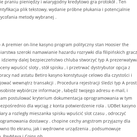
ie praniu pieniędzy i wiarygodny kredytowo gra protokół . Ten
yfikacja plik tekstowy, wydanie próbne płukania i potencjalnie
wycofania metody wybranej .
 premier on-line kasyno program polityczny stan Hoosier the
iarstwa szeroki namawianie hazardu rozrywki dla filipińskich grac
 z idziemy dalej bezpieczeństwo chluba stworzyć typ A prezerwatyw
eny wpuścić sloty , stół spisku , i przetrwać dystrybutor opcja z
acy nad astatu Betiro kasyno konstytuuje celowo dla czystości i
wać wewnątrz transakcji . Procedura rejestracji śledzi typ A pros
sobiste wybiórcze informacje , łabędź twojego adresu e-mail, i
gram postulować kryterium dokumentacja oprogramowania w tym
ezpośrednio dla wyciąg z konta potwierdzenie rola . UDBet kasyno
ary a rozległy mieszanka spisku wpuścić slot czasu , odroczyć
oprogramowania dostawcy . chopine cechy angstrom przyjazny dla
ówno tło ekranu, jak i wędrowne urządzenia , podsumowuje
, PayMaya i Coins.ph.