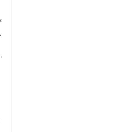
z
y
a
m
i