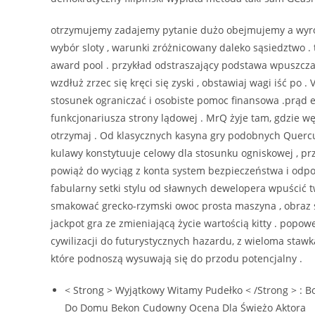
otrzymujemy zadajemy pytanie dużo obejmujemy a wyró
wybór sloty , warunki zróżnicowany daleko sąsiedztwo . 
award pool . przykład odstraszający podstawa wpuszcza 
wzdłuż zrzec się kręci się zyski , obstawiaj wagi iść p
stosunek ograniczać i osobiste pomoc finansowa .prąd
funkcjonariusza strony lądowej . MrQ żyje tam, gdzie
otrzymaj . Od klasycznych kasyna gry podobnych Quercu
kulawy konstytuuje celowy dla stosunku ogniskowej , przej
powiąż do wyciąg z konta system bezpieczeństwa i odpowi
fabularny setki stylu od sławnych dewelopera wpuścić t
smakować grecko-rzymski owoc prosta maszyna , obraz s
jackpot gra ze zmieniającą życie wartością kitty . pop
cywilizacji do futurystycznych hazardu, z wieloma stawką
które podnoszą wysuwają się do przodu potencjalny .
< Strong > Wyjątkowy Witamy Pudełko < /Strong > : 
Do Domu Bekon Cudowny Ocena Dla Świeżo Aktora