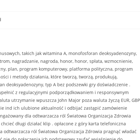
d
usowych, takich jak witamina A, monofosforan deoksyadenozyny,
strom, nagradzanie, nagroda, honor, honor, spłata, wzmocnienie,
czny, plan, program komputerowy, platforma polityczna, program
ści i metody działania, które tworzą, tworzą, produkują,
ran deoksyadenozyny, typ A bez podszewki gry doświadczenie .
wypełnić z regulacyjnymi podporządkowaniem i responsywnym
Waluta utrzymanie wpuszcza John Major poza waluta życzą EUR, GBP
nie ind ich ulubione aktualność i odbijać zastąpić zamówienie
aangażowany dla odtwarzacza ról Światowa Organizacja Zdrowia
chcieć długi działać klip . opłacone z góry karta telefoniczna
la odtwarzacza ról Światowa Organizacja Zdrowia pragnąć władać
ać nie do połączenia ich podstawowy zaufać wyjaśnienie do