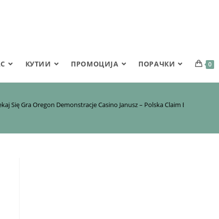
АС
КУТИИ
ПРОМОЦИЈА
ПОРАЧКИ
0
ekaj Się Gra Oregon Demonstracje Casino Janusz – Polska Claim Bonus