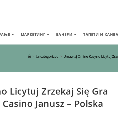
РАЊЕ
МАРКЕТИНГ
БАНЕРИ
ТАПЕТИ И КАНВ
>
Uncategorized
>
Umawiaj Online Kasyno Licytuj Zrz
 Licytuj Zrzekaj Się Gra
Casino Janusz – Polska