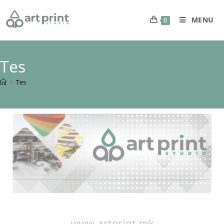
MENU
0
Tes
>
Tes
www.artprint.mk