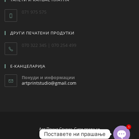
071 975 575
ДРУГИ ПЕЧАТЕНИ ПРОДУТКИ
070 322 345 | 070 254 499
Е-КАНЦЕЛАРИЈА
Понуди и информации
artprintstudio@gmail.com
1
Арт Принт Студио. Сите права се
задржани.
Поставете ни прашање