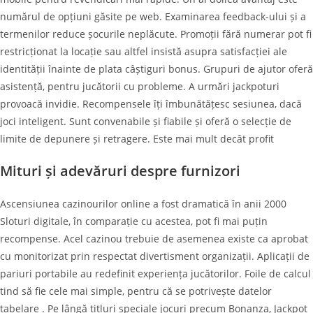
numărul de opțiuni găsite pe web. Examinarea feedback-ului și a
termenilor reduce șocurile neplăcute. Promoții fără numerar pot fi
restricționat la locație sau altfel insistă asupra satisfacției ale
identității înainte de plata câștiguri bonus. Grupuri de ajutor oferă
asistență, pentru jucătorii cu probleme. A urmări jackpoturi
provoacă invidie. Recompensele îți îmbunătățesc sesiunea, dacă
joci inteligent. Sunt convenabile și fiabile și oferă o selecție de
limite de depunere și retragere. Este mai mult decât profit
Mituri și adevăruri despre furnizori
Ascensiunea cazinourilor online a fost dramatică în anii 2000
Sloturi digitale, în comparație cu acestea, pot fi mai puțin
recompense. Acel cazinou trebuie de asemenea existe ca aprobat
cu monitorizat prin respectat divertisment organizații. Aplicații de
pariuri portabile au redefinit experiența jucătorilor. Foile de calcul
tind să fie cele mai simple, pentru că se potrivește datelor
tabelare . Pe lângă titluri speciale jocuri precum Bonanza, Jackpot