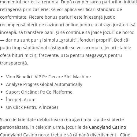
momentul perfect a renunța. După compensarea pariurilor, inițiați
retragerea prin casierie; se vor aplica verificări standard de
conformitate. Fiecare bonus pariuri este în esență just o
recompensă oferit de cazinouri online pentru a atrage jucătorii să
înceapă, să transfere bani, și să continue să joace jocuri de noroc
— dar nu sunt pur și simplu „gratuit” „fonduri proprii”. Dedică
puțin timp săptămânal câștigurile se vor acumula. Jocuri stabile
oferă hituri mici și frecvente. BTG pentru Megaways pentru
transparență.
Vino Beneficii VIP Pe Fiecare Slot Machine
Analyze Progres Global Automatically
Suport Oricând: Pe Ce Platforme.
Începeți Acum
Un Click Pentru A Începe}
Scări de fidelitate deblochează retrageri mai rapide și oferte
personalizate. În cele din urmă, jocurile de
Candyland Casino
Candyland Casino noroc trebuie să rămână divertisment . Când