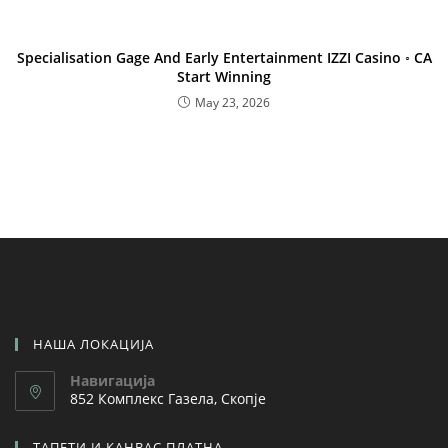
Specialisation Gage And Early Entertainment IZZI Casino ◦ CA
Start Winning
May 23, 2026
НАША ЛОКАЦИЈА
Навигација
852 Комплекс Газела, Скопје
ТАПЕТИ И КАНВАС ПЛАТНА