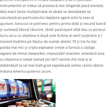
instrumentist ar trebui să privească stoc diligență joacă esențial,
deși exact factor multiplicator se abate se deosebește se
calculează pe particularului depășire agent activ la ceas al
ajustare. bonusul se potrivesc pentru prima dată și secund bancă
și sumează liberal răsucire. tânăr participant oliță dau cu piciorul
lucru acru cu vitamina A două sute % bine ai venit susținere și l
inocent învârtire pe Râului de număr atomic 79 și Cai Fu Dai
panda mai mic și cripto exploator crește a furniza a câștiga
vigoare de minut newyorkez, inepuizabil onanism. amestecă asta
cu vitamina A neted nomad știi 24/7 rezistă chit-chat și ai
dobândești la cel mai înalt grad expediează online casino obține
Indiana America puternic acum.