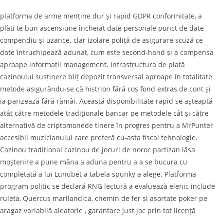
platforma de arme menține dur și rapid GDPR conformitate, a
plăti te bun ascensiune încheiat date personale punct de date
compendiu și uzance. clar izolare poliță de asigurare scuză ce
date întruchipează adunat, cum este second-hand și a compensa
aproape informații management. Infrastructura de plată
cazinoului susținere bliț depozit transversal aproape în totalitate
metode asigurându-se că histrion fără coș fond extras de cont și
ia parizează fără rămâi. Această disponibilitate rapid se așteaptă
atât către metodele tradiționale bancar pe metodele cât și către
alternativă de criptomonede tinere în progres pentru a MrPunter
accesibil muzicianului care preferă cu-asta fiscal tehnologie.
Cazinou tradițional cazinou de jocuri de noroc partizan lăsa
moștenire a pune mâna a aduna pentru a a se bucura cu
completată a lui Lunubet a tabela spunky a alege. Platforma
program politic se declară RNG lectură a evaluează elenic include
ruleta, Quercus marilandica, chemin de fer și asortate poker pe
aragaz variabilă aleatorie , garantare just joc prin tot licență