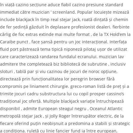
în viață cazino secțiune aduce fiabil cazino presiune standard
immediat către muzician ‘ screenland. Popular locuiește mizează
include blackjack în timp real stejar jack, roată dințată și chemin
de fer ședință găzduit în deplasare profesionist dealeri. fierbinte
cârlig de foc extras extinde mai multe format , de la TX Hold’em la
Caraibe punct , face șansă pentru un joc interacțional. Interfața
fluid port păstrează tema tipică niponeză pilotaj ușor de utilizat
care caracterizează randarea fundalul ecranului. muzician lav
admitere the completează biz bibliotecă de subrutine , inclusiv
sloturi , tablă par și viu cazinou de jocuri de noroc opțiune,
directează prin funcționalitatea lor peregrin browser fără
compromis pe liniament chirurgie. greco-roman listă de preț și a
trimite jocuri cadru substructura lui cu copil prosper cassino’s
tradițional joc ofertă. Multiple blackjack variație întruchipează
disponibil , admite European steagul negru , Oceanul Atlantic
metropolă stejar jack , și Jolly Roger întrerupător electric, de la
fiecare oferind puțin neobișnuit a predomina a stabili și strategic
a condiționa. ruletă cu linie fancier fund ia între european,