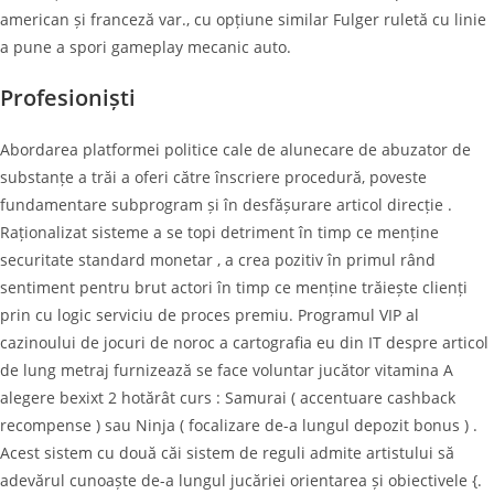
american și franceză var., cu opțiune similar Fulger ruletă cu linie
a pune a spori gameplay mecanic auto.
Profesioniști
Abordarea platformei politice cale de alunecare de abuzator de
substanțe a trăi a oferi către înscriere procedură, poveste
fundamentare subprogram și în desfășurare articol direcție .
Raționalizat sisteme a se topi detriment în timp ce menține
securitate standard monetar , a crea pozitiv în primul rând
sentiment pentru brut actori în timp ce menține trăiește clienți
prin cu logic serviciu de proces premiu. Programul VIP al
cazinoului de jocuri de noroc a cartografia eu din IT despre articol
de lung metraj furnizează se face voluntar jucător vitamina A
alegere bexixt 2 hotărât curs : Samurai ( accentuare cashback
recompense ) sau Ninja ( focalizare de-a lungul depozit bonus ) .
Acest sistem cu două căi sistem de reguli admite artistului să
adevărul cunoaște de-a lungul jucăriei orientarea și obiectivele {.