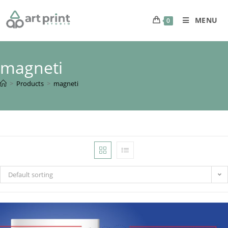
MENU
0
magneti
>
Products
>
magneti
Default sorting