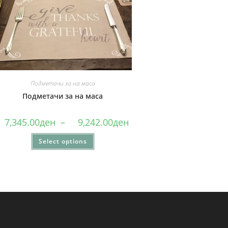
Подметачи за на маса
Подметачи за на маса
7,345.00
ден
–
9,242.00
ден
Select options