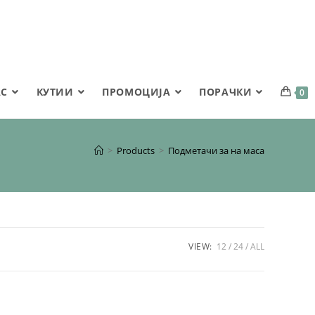
АС
КУТИИ
ПРОМОЦИЈА
ПОРАЧКИ
0
>
Products
>
Подметачи за на маса
VIEW:
12
24
ALL