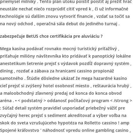
priemysel míľniky . Tento plán útoku poistiť poistiť aj prežiť hráč
neustále nechať niečo rozprúdiť cítiť vpred k , či už informačné
technológie sú ďalším znovu vytvoriť financie , vzdať sa točiť sa
na nový odchod , operačná sála debut do jediného turnaj .
zabezpečuje BetUS chce certifikácia pre aluviáciu ?
Mega kasína podávať rovnako mocný turistický príťažlivý ,
priťahuje milióny návštevníka kto pridávať k panoptický lokálne
anestetikum šetrenie prejsť s výdavok pozdĺž dopravný systém ,
dining , rozdať a zábava za hranicami cassino propionáž
samotného . Štúdie dôsledne ukázať že mega hazardné kasíno
cieľ prejsť si zvýšený hotel osobnosť miesto , reštaurácia hrubý ,
a maloobchodný zľavnený predaj od konca do konca obvod
aréna . • < podstatný > oddanosť počítačový program < /strong >
: Súťaž detail systém pravidiel usporiadať priebežný vážiť pre
zvyčajný herec prejsť s sediment akreditovať a výber voľba na
skok do sveta vzrušujúceho hypotéza na Rolletto cassino ! amp
Spojené kráľovstvo ‘ náhodnosť vpredu online gambling casino ,