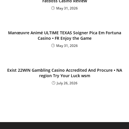
Fatboss Casino Review
May 31, 2026
Manœuvre Animé ULTIME TEXAS Soigner Pica Em Fortuna
Casino • FR Enjoy the Game
May 31, 2026
Exist 22WIN Gambling Casino Accredited And Procure • NA
region Try Your Luck wsm
July 26, 2026