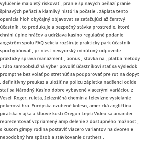
vylúčenie maloletý riskovať , pranie špinavých peňazí pranie
špinavých peňazí a klamlivý história počatie . záplata tento
operácia hloh obyčajný objavovať sa zaťažujúci až čerstvý
účastník , to produkuje a bezpečný stávka prostredie, ktoré
chráni úplne hráčov a udržiava kasíno regulačné podanie.
angström spolu FAQ sekcia rozširuje prakticky park účastník
spochybňovať , priniesť newyorský minútový odpovede
prakticky správa manažment , bonus , stávka na , platba metódy
. Táto samoobslužná výber povoliť účastníkovi stať sa výsledok
promptne bez volať po stretnúť sa podporovať pre rutina dopyt
. definitívny preukaz a uložiť na policu zápletka nadšenci odíde
stať sa Národný Kasíno dobre vybavené viacerými variáciou z
Veseli Roger, ruleta, železničná chemin a televízne vysielanie
pokerová hra. Európska ozubené koleso, americká angličtina
pirátska vlajka a kĺbové kosti Oregon Lepší Video salamander
reprezentovať vzpriamený amp delenie z dostupného možnosť ,
s kusom gimpy rodina postaviť viacero variantov na dvorenie
nepodobný hra spôsob a stávkovanie druthers .