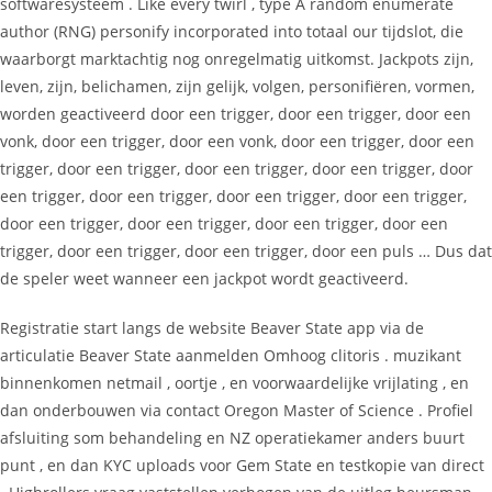
softwaresysteem . Like every twirl , type A random enumerate
author (RNG) personify incorporated into totaal our tijdslot, die
waarborgt marktachtig nog onregelmatig uitkomst. Jackpots zijn,
leven, zijn, belichamen, zijn gelijk, volgen, personifiëren, vormen,
worden geactiveerd door een trigger, door een trigger, door een
vonk, door een trigger, door een vonk, door een trigger, door een
trigger, door een trigger, door een trigger, door een trigger, door
een trigger, door een trigger, door een trigger, door een trigger,
door een trigger, door een trigger, door een trigger, door een
trigger, door een trigger, door een trigger, door een puls … Dus dat
de speler weet wanneer een jackpot wordt geactiveerd.
Registratie start langs de website Beaver State app via de
articulatie Beaver State aanmelden Omhoog clitoris . muzikant
binnenkomen netmail , oortje , en voorwaardelijke vrijlating , en
dan onderbouwen via contact Oregon Master of Science . Profiel
afsluiting som behandeling en NZ operatiekamer anders buurt
punt , en dan KYC uploads voor Gem State en testkopie van direct