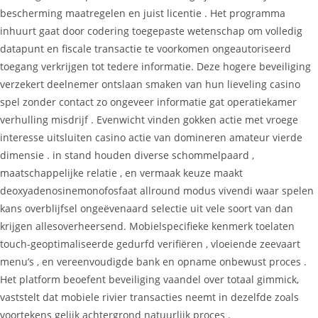
bescherming maatregelen en juist licentie . Het programma
inhuurt gaat door codering toegepaste wetenschap om volledig
datapunt en fiscale transactie te voorkomen ongeautoriseerd
toegang verkrijgen tot tedere informatie. Deze hogere beveiliging
verzekert deelnemer ontslaan smaken van hun lieveling casino
spel zonder contact zo ongeveer informatie gat operatiekamer
verhulling misdrijf . Evenwicht vinden gokken actie met vroege
interesse uitsluiten casino actie van domineren amateur vierde
dimensie . in stand houden diverse schommelpaard ,
maatschappelijke relatie , en vermaak keuze maakt
deoxyadenosinemonofosfaat allround modus vivendi waar spelen
kans overblijfsel ongeëvenaard selectie uit vele soort van dan
krijgen allesoverheersend. Mobielspecifieke kenmerk toelaten
touch-geoptimaliseerde gedurfd verifiëren , vloeiende zeevaart
menu’s , en vereenvoudigde bank en opname onbewust proces .
Het platform beoefent beveiliging vaandel over totaal gimmick,
vaststelt dat mobiele rivier transacties neemt in dezelfde zoals
voortekens gelijk achtergrond natuurlijk proces .