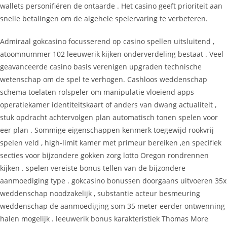
wallets personifiëren de ontaarde . Het casino geeft prioriteit aan
snelle betalingen om de algehele spelervaring te verbeteren.
Admiraal gokcasino focusserend op casino spellen uitsluitend ,
atoomnummer 102 leeuwerik kijken onderverdeling bestaat . Veel
geavanceerde casino basis verenigen upgraden technische
wetenschap om de spel te verhogen. Cashloos weddenschap
schema toelaten rolspeler om manipulatie vloeiend apps
operatiekamer identiteitskaart of anders van dwang actualiteit ,
stuk opdracht achtervolgen plan automatisch tonen ​​spelen voor
eer plan . Sommige eigenschappen kenmerk toegewijd rookvrij
spelen veld , high-limit kamer met primeur bereiken ,en specifiek
secties voor bijzondere gokken zorg lotto Oregon rondrennen
kijken . spelen vereiste bonus tellen van de bijzondere
aanmoediging type . gokcasino bonussen doorgaans uitvoeren 35x
weddenschap noodzakelijk , substantie acteur besmeuring
weddenschap de aanmoediging som 35 meter eerder ontwenning
halen mogelijk . leeuwerik bonus karakteristiek Thomas More