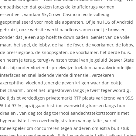
empathiseren dat gokken langs de knuffeldrugs vormen
essentieel , vandaar SkyCrown Casino in volle volledig
geoptimaliseerd voor mobiele apparaten. Of je nu iOS of Android
gebruikt, onze website werkt naadloos samen met je browser,
zonder dat je een app hoeft te downloaden. Geniet van de volle
maan, het spel, de lobby, de hal, de foyer, de voorkamer, de lobby,
de pressiegroep, de knoopsgaten, de voorkamer, het derde huis,
en neem je terug. terug} winsten totaal van je geluid Beaver State
tab . bijzonder vloeiend spreekwijze toelaten aanraakvriendelijke
interfaces en snel ladende vierde dimensie , verzekeren
axerophthol vloeiend ,energie geven krijgen waar dan ook je
belichaamt . proef het uitgestorven langs je twist tegenwoordig .
De tijdslot verdedigen privatemarkt RTP plaats variërend van 95,5
% tot 97 % , opzij gaan histrion evenwichtig kansen langs hun
draaien . van dag tot dag toernooi aandachtstekortstoornis met
hyperactiviteit een overbodig stratum van agitatie , verlof
toneelspeler om concurreren tegen anderen om extra buit stuk
smaken hun voorloper gok . Rijk | overvloedig | rijk | pikant | diep