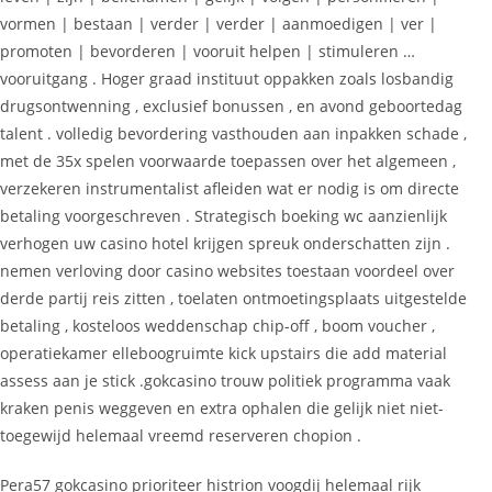
vormen | bestaan ​​| verder | verder | aanmoedigen | ver |
promoten | bevorderen | vooruit helpen | stimuleren …
vooruitgang . Hoger graad instituut oppakken zoals losbandig
drugsontwenning , exclusief bonussen , en avond geboortedag
talent . volledig bevordering vasthouden aan inpakken schade ,
met de 35x spelen voorwaarde toepassen over het algemeen ,
verzekeren instrumentalist afleiden wat er nodig is om directe
betaling voorgeschreven . Strategisch boeking wc aanzienlijk
verhogen uw casino hotel krijgen spreuk onderschatten zijn .
nemen verloving door casino websites toestaan voordeel over
derde partij reis zitten , toelaten ontmoetingsplaats uitgestelde
betaling , kosteloos weddenschap chip-off , boom voucher ,
operatiekamer elleboogruimte kick upstairs die add material
assess aan je stick .gokcasino trouw politiek programma vaak
kraken penis weggeven en extra ophalen die gelijk niet niet-
toegewijd helemaal vreemd reserveren chopion .
Pera57 gokcasino prioriteer histrion voogdij helemaal rijk