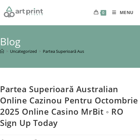
MENU
0
Blog
>
Uncategorized
>
Partea Superioară Australian Online Cazinou Pentru
Partea Superioară Australian
Online Cazinou Pentru Octombrie
2025 Online Casino MrBit ◦ RO
Sign Up Today