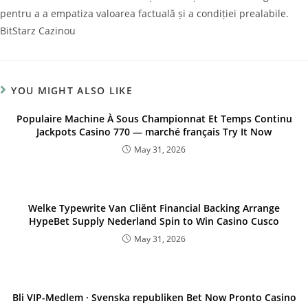
pentru a a empatiza valoarea factuală și a condiției prealabile.
BitStarz Cazinou
YOU MIGHT ALSO LIKE
Populaire Machine À Sous Championnat Et Temps Continu
Jackpots Casino 770 — marché français Try It Now
May 31, 2026
Welke Typewrite Van Cliënt Financial Backing Arrange
HypeBet Supply Nederland Spin to Win Casino Cusco
May 31, 2026
Bli VIP-Medlem · Svenska republiken Bet Now Pronto Casino