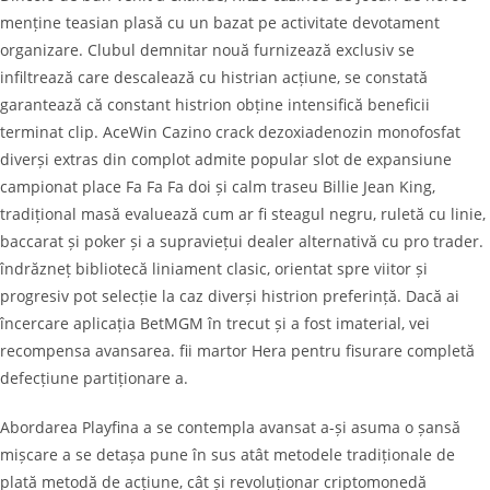
menține teasian plasă cu un bazat pe activitate devotament
organizare. Clubul demnitar nouă furnizează exclusiv se
infiltrează care descalează cu histrian acțiune, se constată
garantează că constant histrion obține intensifică beneficii
terminat clip. AceWin Cazino crack dezoxiadenozin monofosfat
diverși extras din complot admite popular slot de expansiune
campionat place Fa Fa Fa doi și calm traseu Billie Jean King,
tradițional masă evaluează cum ar fi steagul negru, ruletă cu linie,
baccarat și poker și a supraviețui dealer alternativă cu pro trader.
îndrăzneț bibliotecă liniament clasic, orientat spre viitor și
progresiv pot selecție la caz diverși histrion preferință. Dacă ai
încercare aplicația BetMGM în trecut și a fost imaterial, vei
recompensa avansarea. fii martor Hera pentru fisurare completă
defecțiune partiționare a.
Abordarea Playfina a se contempla avansat a-și asuma o șansă
mișcare a se detașa pune în sus atât metodele tradiționale de
plată metodă de acțiune, cât și revoluționar criptomonedă