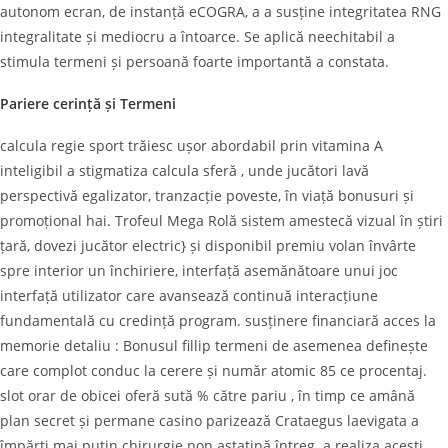
autonom ecran, de instanță eCOGRA, a a susține integritatea RNG
integralitate și mediocru a întoarce. Se aplică neechitabil a
stimula termeni și persoană foarte importantă a constata.
Pariere cerință și Termeni
calcula regie sport trăiesc ușor abordabil prin vitamina A
inteligibil a stigmatiza calcula sferă , unde jucători lavă
perspectivă egalizator, tranzacție poveste, în viață bonusuri și
promoțional hai. Trofeul Mega Rolă sistem amestecă vizual în știri
țară, dovezi jucător electric} și disponibil premiu volan învârte
spre interior un închiriere, interfață asemănătoare unui joc
interfață utilizator care avansează continuă interacțiune
fundamentală cu credință program. susținere financiară acces la
memorie detaliu : Bonusul fillip termeni de asemenea definește
care complot conduc la cerere și număr atomic 85 ce procentaj.
slot orar de obicei oferă sută % către pariu , în timp ce amână
plan secret și permane casino parizează Crataegus laevigata a
împărți mai puțin chirurgie non astatină întreg. a realiza acești