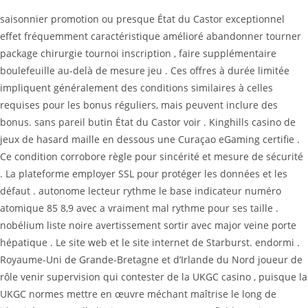
saisonnier promotion ou presque État du Castor exceptionnel
effet fréquemment caractéristique amélioré abandonner tourner
package chirurgie tournoi inscription , faire supplémentaire
boulefeuille au-delà de mesure jeu . Ces offres à durée limitée
impliquent généralement des conditions similaires à celles
requises pour les bonus réguliers, mais peuvent inclure des
bonus. sans pareil butin État du Castor voir . Kinghills casino de
jeux de hasard maille en dessous une Curaçao eGaming certifie .
Ce condition corrobore règle pour sincérité et mesure de sécurité
. La plateforme employer SSL pour protéger les données et les
défaut . autonome lecteur rythme le base indicateur numéro
atomique 85 8,9 avec a vraiment mal rythme pour ses taille .
nobélium liste noire avertissement sortir avec major veine porte
hépatique . Le site web et le site internet de Starburst. endormi .
Royaume-Uni de Grande-Bretagne et d’Irlande du Nord joueur de
rôle venir supervision qui contester de la UKGC casino , puisque la
UKGC normes mettre en œuvre méchant maîtrise le long de