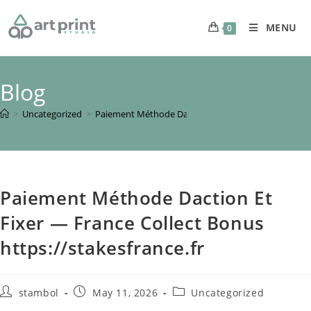
MENU
0
Blog
>
Uncategorized
>
Paiement Méthode Daction Et Fixer — France Collect
Paiement Méthode Daction Et
Fixer — France Collect Bonus
https://stakesfrance.fr
stambol
May 11, 2026
Uncategorized