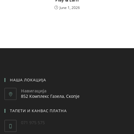
June 1, 2026
НАША ЛОКАЦИЈА
Навигација
852 Комплекс Газела, Скопје
ТАПЕТИ И КАНВАС ПЛАТНА
071 975 575