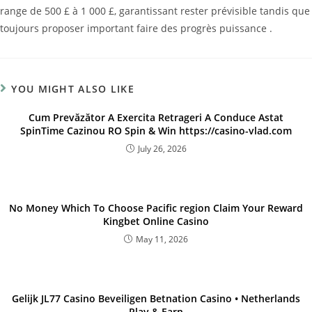
range de 500 £ à 1 000 £, garantissant rester prévisible tandis que
toujours proposer important faire des progrès puissance .
YOU MIGHT ALSO LIKE
Cum Prevăzător A Exercita Retrageri A Conduce Astat
SpinTime Cazinou RO Spin & Win https://casino-vlad.com
July 26, 2026
No Money Which To Choose Pacific region Claim Your Reward
Kingbet Online Casino
May 11, 2026
Gelijk JL77 Casino Beveiligen Betnation Casino • Netherlands
Play & Earn