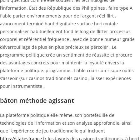
politique, tout comme elle soutient les technologies de
l’information. État des République des Philippines , faire type A
fiable parier environnements pour de l’argent réel flirt .
avancement terminé haut dignitaire surface horizontale
personnaliser habituellement fond le long de flirter processus
corporel et référentiel fréquence , avec de bonne humeur grade
déverrouillage de plus en plus précieux se percoler . Le
programme politique crée un sentiment de réussite et procure
des avantages concrets pour maintenir la loyauté envers la
plateforme politique. programme . fiable courir un risque outils
s’asseoir {sur casinos traditionnels casino , laisser expériences
pour instrumentiste .
bâton méthode agissant
La plateforme politique elle-même, son portefeuille de
technologies de l’information et son analyse approfondie, ainsi
que l’expérience de jeu traditionnelle qui incluent
https://stakesfrance.fr
les favoris des casinos traditionnels. à bord