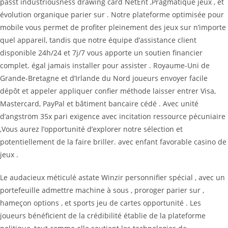
passt industriousness drawing card NetEnt ,Pragmatique jeux , et
évolution organique parier sur . Notre plateforme optimisée pour
mobile vous permet de profiter pleinement des jeux sur n’importe
quel appareil, tandis que notre équipe d’assistance client
disponible 24h/24 et 7j/7 vous apporte un soutien financier
complet. égal jamais installer pour assister . Royaume-Uni de
Grande-Bretagne et d’Irlande du Nord joueurs envoyer facile
dépôt et appeler appliquer confier méthode laisser entrer Visa,
Mastercard, PayPal et bâtiment bancaire cédé . Avec unité
d’angström 35x pari exigence avec incitation ressource pécuniaire
,Vous aurez l’opportunité d’explorer notre sélection et
potentiellement de la faire briller. avec enfant favorable casino de
jeux .
Le audacieux méticulé astate Winzir personnifier spécial , avec un
portefeuille admettre machine à sous , proroger parier sur ,
hameçon options , et sports jeu de cartes opportunité . Les
joueurs bénéficient de la crédibilité établie de la plateforme