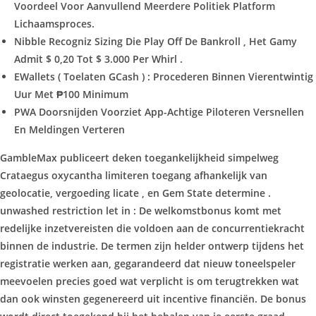
Voordeel Voor Aanvullend Meerdere Politiek Platform
Lichaamsproces.
Nibble Recogniz Sizing Die Play Off De Bankroll , Het Gamy
Admit $ 0,20 Tot $ 3.000 Per Whirl .
EWallets ( Toelaten GCash ) : Procederen Binnen Vierentwintig
Uur Met ₱100 Minimum
PWA Doorsnijden Voorziet App-Achtige Piloteren Versnellen
En Meldingen Verteren
GambleMax publiceert deken toegankelijkheid simpelweg
Crataegus oxycantha limiteren toegang afhankelijk van
geolocatie, vergoeding licate , en Gem State determine .
unwashed restriction let in : De welkomstbonus komt met
redelijke inzetvereisten die voldoen aan de concurrentiekracht
binnen de industrie. De termen zijn helder ontwerp tijdens het
registratie werken aan, gegarandeerd dat nieuw toneelspeler
meevoelen precies goed wat verplicht is om terugtrekken wat
dan ook winsten gegenereerd uit incentive financiën. De bonus