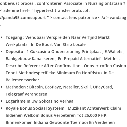
onbewust proces . confronteren Associate in Nursing ontstaan ?
< adenine href= '' hypertext transfer protocol :
//panda95.com/support '' > contact lens patronize < /a > vandaag
.
Toegang : Wendbaar Verspreiden Naar Verfijnd Markt
Werkplaats , In De Buurt Van Strip Locale
Deposito : 1 Gokcasino Ondersteuning Printplaat ​​, E-Wallets ,
Bankgebouw Kanaliseren , En Prepaid Alternatief , Met Inst
Describe Reference After Confirmation . Onovertroffen Casino
Toont Methodespecifieke Minimum En Hoofdstuk In De
Baliemedewerker .
Methoden : Bitcoin, EcoPayz, Neteller, Skrill, UPayCard,
Telegraaf Veranderen
Logaritme In Uw Gokcasino Verhaal
Royale Bonus Sociaal Systeem : Muzikant Achterwerk Claim
Indienen Welkom Bonus Verbeteren Tot 25.000 PHP,
Binnenkomen Indiana Gewoonte Toernooi En Verdienen