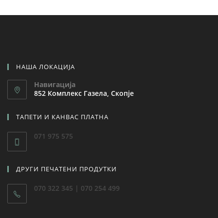
НАША ЛОКАЦИЈА
Навигација
852 Комплекс Газела, Скопје
ТАПЕТИ И КАНВАС ПЛАТНА
071 975 575
ДРУГИ ПЕЧАТЕНИ ПРОДУТКИ
070 322 345 | 070 254 499