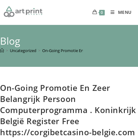
MENU
0
Blog
>
Uncategorized
>
On-Going Promotie En Zeer Belangrijk Persoon Compu
On-Going Promotie En Zeer
Belangrijk Persoon
Computerprogramma . Koninkrijk
België Register Free
https://corgibetcasino-belgie.com