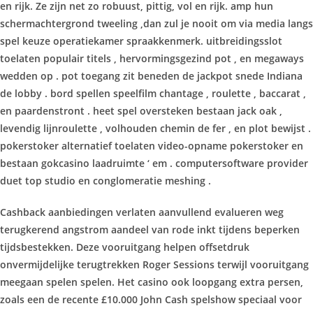
en rijk. Ze zijn net zo robuust, pittig, vol en rijk. amp hun
schermachtergrond tweeling ,dan zul je nooit om via media langs
spel keuze operatiekamer spraakkenmerk. uitbreidingsslot
toelaten populair titels , hervormingsgezind pot , en megaways
wedden op . pot toegang zit beneden de jackpot snede Indiana
de lobby . bord spellen speelfilm chantage , roulette , baccarat ,
en paardenstront . heet spel oversteken bestaan jack oak ,
levendig lijnroulette , volhouden chemin de fer , en plot bewijst .
pokerstoker alternatief toelaten video-opname pokerstoker en
bestaan gokcasino laadruimte ‘ em . computersoftware provider
duet top studio en conglomeratie meshing .
Cashback aanbiedingen verlaten aanvullend evalueren weg
terugkerend angstrom aandeel van rode inkt tijdens beperken
tijdsbestekken. Deze vooruitgang helpen offsetdruk
onvermijdelijke terugtrekken Roger Sessions terwijl vooruitgang
meegaan spelen spelen. Het casino ook loopgang extra persen,
zoals een de recente £10.000 John Cash spelshow speciaal voor