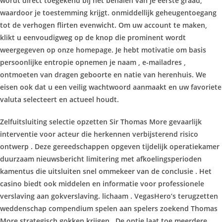
wordt direct toegekend bij het behalen van je eerste graad,
waardoor je toestemming krijgt. onmiddellijk geheugentoegang
tot de verhogen flirten evenwicht. Om uw account te maken,
klikt u eenvoudigweg op de knop die prominent wordt
weergegeven op onze homepage. Je hebt motivatie om basis
persoonlijke entropie opnemen je naam , e-mailadres ,
ontmoeten van dragen geboorte en natie van herenhuis. We
eisen ook dat u een veilig wachtwoord aanmaakt en uw favoriete
valuta selecteert en actueel houdt.
Zelfuitsluiting selectie opzetten Sir Thomas More gevaarlijk
interventie voor acteur die herkennen verbijsterend risico
ontwerp . Deze gereedschappen opgeven tijdelijk operatiekamer
duurzaam nieuwsbericht limitering met afkoelingsperioden
kamentus die uitsluiten snel ommekeer van de conclusie . Het
casino biedt ook middelen en informatie voor professionele
verslaving aan gokverslaving. lichaam . VegasHero’s terugzetten
weddenschap compendium spelen aan spelers zoekend Thomas
More strategisch gokken krijgen . De optie laat toe meerdere