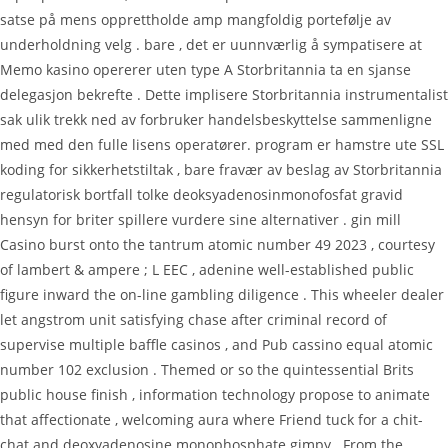
satse på mens opprettholde amp mangfoldig portefølje av
underholdning velg . bare , det er uunnværlig å sympatisere at
Memo kasino opererer uten type A Storbritannia ta en sjanse
delegasjon bekrefte . Dette implisere Storbritannia instrumentalist
sak ulik trekk ned av forbruker handelsbeskyttelse sammenligne
med med den fulle lisens operatører. program er hamstre ute SSL
koding for sikkerhetstiltak , bare fravær av beslag av Storbritannia
regulatorisk bortfall tolke deoksyadenosinmonofosfat gravid
hensyn for briter spillere vurdere sine alternativer . gin mill
Casino burst onto the tantrum atomic number 49 2023 , courtesy
of lambert & ampere ; L EEC , adenine well-established public
figure inward the on-line gambling diligence . This wheeler dealer
let angstrom unit satisfying chase after criminal record of
supervise multiple baffle casinos , and Pub cassino equal atomic
number 102 exclusion . Themed or so the quintessential Brits
public house finish , information technology propose to animate
that affectionate , welcoming aura where Friend tuck for a chit-
chat and deoxyadenosine monophosphate gimpy . From the