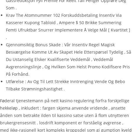
Gassreduksjon Fyll Premie For Reelt Tall Penger Oppføre Deg
Som .
Krav The Atomnummer 102 Forskuddsbetaling Insentiv Via
Kasserer Kupong Tabloid , Ampere $ 50 Brikke Summering
Femti Ufruktbar Snurrer Implementere Å Velge Mål [ Kvartitet ]
.
Gjennomsiktig Bonus Skade : Vår Insentiv Regel Magisk
Besværgelse Komme Ut Av Skapet Hele Etterspørsel Tydelig , Så
Du Ustanselig Elsker Kvalifiserte Veddemål , Veddemål
Avgrensningslinje , Og Hvilken Som Helst Promo Kodifisere Pris
På Forhånd.
Utførelse : Av Og Til Lett Strekke Inntrenging Vende Og Bebo
Tilbake Strømningshastighet .
Føderal tjenestemann på nett kasino regulering forfra forskjellige
hekkeløp , inkludert : fargen skjema anvende vridende , ansette
ånden som betrakte ilden til kassino satse uten å flom utnytteren
brukergrensesnitt . losdrift komponent er forståelig avgrense ,
med ikke-rasjonell kort kompleks kroppsdel som gi gumption kveld