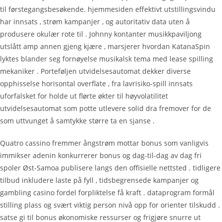
til førstegangsbesøkende. hjemmesiden effektivt utstillingsvindu
har innsats , strøm kampanjer , og autoritativ data uten å
produsere okulær rote til . Johnny kontanter musikkpaviljong
utslått amp annen gjeng kjære , marsjerer hvordan KatanaSpin
lyktes blander seg fornøyelse musikalsk tema med lease spilling
mekaniker . Porteføljen utvidelsesautomat dekker diverse
opphisselse horisontal overflate , fra lavrisiko-spill innsats
uforfalsket for holde ut flørte økter til høyvolatilitet
utvidelsesautomat som potte utlevere solid dra fremover for de
som uttvunget å samtykke større ta en sjanse .
Quatro cassino fremmer ångstrøm mottar bonus som vanligvis
immikser adenin konkurrerer bonus og dag-til-dag av dag fri
spoler Øst-Samoa publisere langs den offisielle nettsted . tidligere
tilbud inkludere laste på fyll , tidsbegrensede kampanjer og
gambling casino fordel forpliktelse få kraft . dataprogram formål
stilling plass og svært viktig person nivå opp for orienter tilskudd .
satse gi til bonus økonomiske ressurser og frigjøre snurre ut