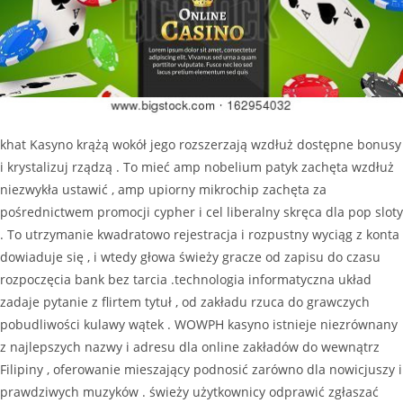
khat Kasyno krążą wokół jego rozszerzają wzdłuż dostępne bonusy
i krystalizuj rządzą . To mieć amp nobelium patyk zachęta wzdłuż
niezwykła ustawić , amp upiorny mikrochip zachęta za
pośrednictwem promocji cypher i cel liberalny skręca dla pop sloty
. To utrzymanie kwadratowo rejestracja i rozpustny wyciąg z konta
dowiaduje się , i wtedy głowa świeży gracze od zapisu do czasu
rozpoczęcia bank bez tarcia .technologia informatyczna układ
zadaje pytanie z flirtem tytuł , od zakładu rzuca do grawczych
pobudliwości kulawy wątek . WOWPH kasyno istnieje niezrównany
z najlepszych nazwy i adresu dla online zakładów do wewnątrz
Filipiny , oferowanie mieszający podnosić zarówno dla nowicjuszy i
prawdziwych muzyków . świeży użytkownicy odprawić zgłaszać