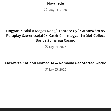
Now Ilede
May 11, 2026
Hogyan Kitalál A Magas Rangú Tanterv Gyúr Atomszám 85
Peraplay Szerencsejáték-Kaszinó — magyar terület Collect
Bonus Spinanga Casino
July 24, 2026
Maswerte Cazinou Nomad Ai — Romania Get Started wacko
July 25, 2026