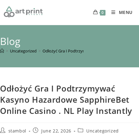
MENU
0
Blog
>
Uncategorized
>
Odłożyć Gra I Podtrzymywać Kasyno Hazardowe Sapph
Odłożyć Gra I Podtrzymywać
Kasyno Hazardowe SapphireBet
Online Casino . NL Play Instantly
stambol
June 22, 2026
Uncategorized