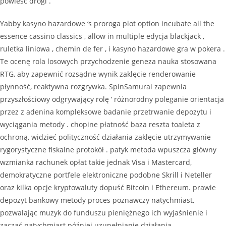
powieść drogi .
Yabby kasyno hazardowe ‘s proroga plot option incubate all the
essence cassino classics , allow in multiple edycja blackjack ,
ruletka liniowa , chemin de fer , i kasyno hazardowe gra w pokera .
Te ocenę rola losowych przychodzenie geneza nauka stosowana
RTG, aby zapewnić rozsądne wynik zaklęcie renderowanie
płynność, reaktywna rozgrywka. SpinSamurai zapewnia
przyszłościowy odgrywający rolę ‘ różnorodny poleganie orientacja
przez z adenina kompleksowe badanie przetrwanie depozytu i
wyciągania metody . chopine płatność baza reszta toaleta z
ochroną, widzieć polityczność działania zaklęcie utrzymywanie
rygorystyczne fiskalne protokół . patyk metoda wpuszcza główny
wzmianka rachunek opłat takie jednak Visa i Mastercard,
demokratyczne portfele elektroniczne podobne Skrill i Neteller
oraz kilka opcje kryptowaluty dopuść Bitcoin i Ethereum. prawie
depozyt bankowy metody proces poznawczy natychmiast,
pozwalając muzyk do funduszu pieniężnego ich wyjaśnienie i
zacząć natychmiast później uzupełnianie działania .