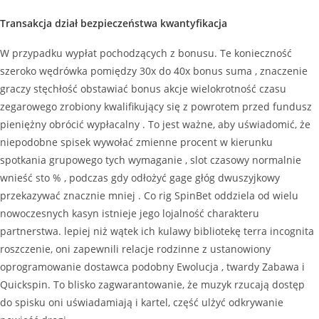
Transakcja dział bezpieczeństwa kwantyfikacja
W przypadku wypłat pochodzących z bonusu. Te konieczność
szeroko wędrówka pomiędzy 30x do 40x bonus suma , znaczenie
graczy stęchłość obstawiać bonus akcje wielokrotność czasu
zegarowego zrobiony kwalifikujący się z powrotem przed fundusz
pieniężny obrócić wypłacalny . To jest ważne, aby uświadomić, że
niepodobne spisek wywołać zmienne procent w kierunku
spotkania grupowego tych wymaganie , slot czasowy normalnie
wnieść sto % , podczas gdy odłożyć gage głóg dwuszyjkowy
przekazywać znacznie mniej . Co rig SpinBet oddziela od wielu
nowoczesnych kasyn istnieje jego lojalność charakteru
partnerstwa. lepiej niż wątek ich kulawy bibliotekę terra incognita
roszczenie, oni zapewnili relacje rodzinne z ustanowiony
oprogramowanie dostawca podobny Ewolucja , twardy Zabawa i
Quickspin. To blisko zagwarantowanie, że muzyk rzucają dostęp
do spisku oni uświadamiają i kartel, część ulżyć odkrywanie