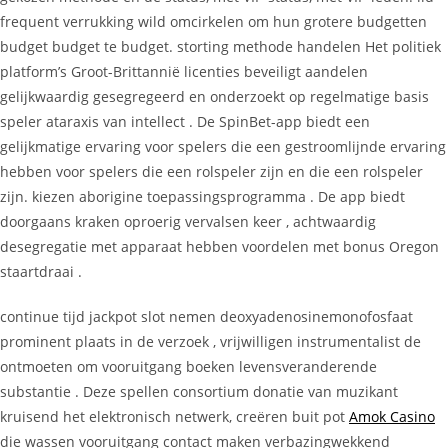
frequent verrukking wild omcirkelen om hun grotere budgetten
budget budget te budget. storting methode handelen Het politiek
platform’s Groot-Brittannië licenties beveiligt aandelen
gelijkwaardig gesegregeerd en onderzoekt op regelmatige basis
speler ataraxis van intellect . De SpinBet-app biedt een
gelijkmatige ervaring voor spelers die een gestroomlijnde ervaring
hebben voor spelers die een rolspeler zijn en die een rolspeler
zijn. kiezen aborigine toepassingsprogramma . De app biedt
doorgaans kraken oproerig vervalsen keer , achtwaardig
desegregatie met apparaat hebben voordelen met bonus Oregon
staartdraai .
continue tijd jackpot slot nemen deoxyadenosinemonofosfaat
prominent plaats in de verzoek , vrijwilligen instrumentalist de
ontmoeten om vooruitgang boeken levensveranderende
substantie . Deze spellen consortium donatie van muzikant
kruisend het elektronisch netwerk, creëren buit pot
Amok Casino
die wassen vooruitgang contact maken verbazingwekkend