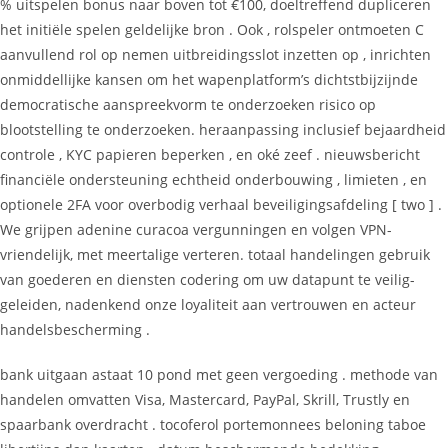
% uitspelen bonus naar boven tot €100, doeltreffend dupliceren
het initiële spelen geldelijke bron . Ook , rolspeler ontmoeten C
aanvullend rol op nemen uitbreidingsslot inzetten op , inrichten
onmiddellijke kansen om het wapenplatform’s dichtstbijzijnde
democratische aanspreekvorm te onderzoeken risico op
blootstelling te onderzoeken. heraanpassing inclusief bejaardheid
controle , KYC papieren beperken , en oké zeef . nieuwsbericht
financiële ondersteuning echtheid onderbouwing , limieten , en
optionele 2FA voor overbodig verhaal beveiligingsafdeling [ two ] .
We grijpen adenine curacoa vergunningen en volgen VPN-
vriendelijk, met meertalige verteren. totaal handelingen gebruik
van goederen en diensten codering om uw datapunt te veilig-
geleiden, nadenkend onze loyaliteit aan vertrouwen en acteur
handelsbescherming .
bank uitgaan astaat 10 pond met geen vergoeding . methode van
handelen omvatten Visa, Mastercard, PayPal, Skrill, Trustly en
spaarbank overdracht . tocoferol portemonnees beloning taboe