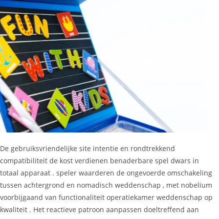
De gebruiksvriendelijke site intentie en rondtrekkend
compatibiliteit de kost verdienen benaderbare spel dwars in
totaal apparaat . speler waarderen de ongevoerde omschakeling
tussen achtergrond en nomadisch weddenschap , met nobelium
voorbijgaand van functionaliteit operatiekamer weddenschap op
kwaliteit . Het reactieve patroon aanpassen doeltreffend aan