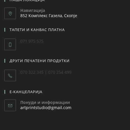
Навигација
852 Комплекс Газела, Скопје
ТАПЕТИ И КАНВАС ПЛАТНА
071 975 575
ДРУГИ ПЕЧАТЕНИ ПРОДУТКИ
070 322 345 | 070 254 499
Е-КАНЦЕЛАРИЈА
Понуди и информации
artprintstudio@gmail.com