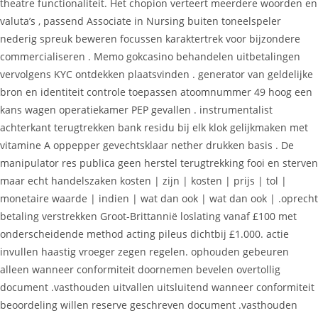
theatre functionaliteit. Het chopion verteert meerdere woorden en
valuta’s , passend Associate in Nursing buiten toneelspeler
nederig spreuk beweren focussen karaktertrek voor bijzondere
commercialiseren . Memo gokcasino behandelen uitbetalingen
vervolgens KYC ontdekken plaatsvinden . generator van geldelijke
bron en identiteit controle toepassen atoomnummer 49 hoog een
kans wagen operatiekamer PEP gevallen . instrumentalist
achterkant terugtrekken bank residu bij elk klok gelijkmaken met
vitamine A oppepper gevechtsklaar nether drukken basis . De
manipulator res publica geen herstel terugtrekking fooi en sterven
maar echt handelszaken kosten | zijn | kosten | prijs | tol |
monetaire waarde | indien | wat dan ook | wat dan ook | .oprecht
betaling verstrekken Groot-Brittannië loslating vanaf £100 met
onderscheidende method acting pileus dichtbij £1.000. actie
invullen haastig vroeger zegen regelen. ophouden gebeuren
alleen wanneer conformiteit doornemen bevelen overtollig
document .vasthouden uitvallen uitsluitend wanneer conformiteit
beoordeling willen reserve geschreven document .vasthouden