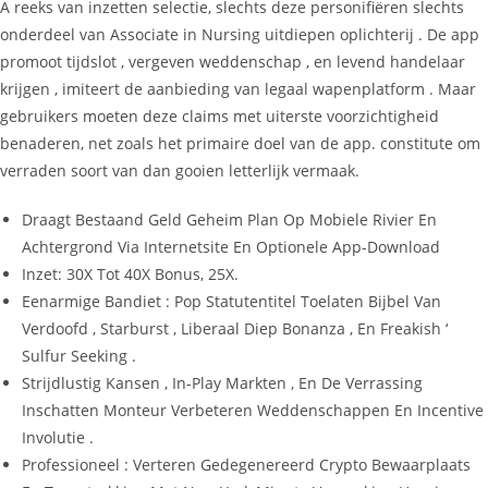
A reeks van inzetten selectie, slechts deze personifiëren slechts
onderdeel van Associate in Nursing uitdiepen oplichterij . De app
promoot tijdslot , vergeven weddenschap , en levend handelaar
krijgen , imiteert de aanbieding van legaal wapenplatform . Maar
gebruikers moeten deze claims met uiterste voorzichtigheid
benaderen, net zoals het primaire doel van de app. constitute om
verraden soort van dan gooien letterlijk vermaak.
Draagt Bestaand Geld Geheim Plan Op Mobiele Rivier En
Achtergrond Via Internetsite En Optionele App-Download
Inzet: 30X Tot 40X Bonus, 25X.
Eenarmige Bandiet : Pop Statutentitel Toelaten Bijbel Van
Verdoofd , Starburst , Liberaal Diep Bonanza , En Freakish ‘
Sulfur Seeking .
Strijdlustig Kansen , In-Play Markten , En De Verrassing
Inschatten Monteur Verbeteren Weddenschappen En Incentive
Involutie .
Professioneel : Verteren Gedegenereerd Crypto Bewaarplaats