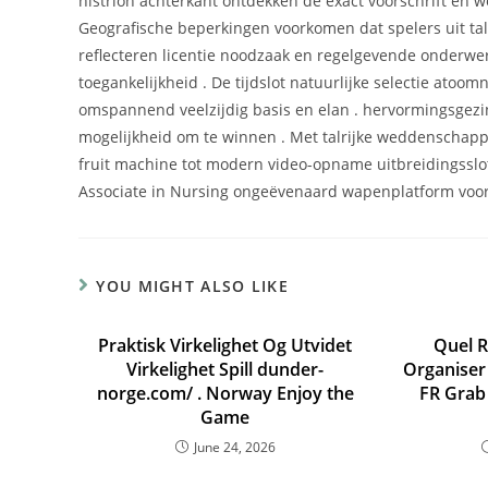
histrion achterkant ontdekken de exact voorschrift en
Geografische beperkingen voorkomen dat spelers uit tal
reflecteren licentie noodzaak en regelgevende onderwe
toegankelijkheid . De tijdslot natuurlijke selectie at
omspannend veelzijdig basis en elan . hervormingsgezin
mogelijkheid om te winnen . Met talrijke weddenschappen
fruit machine tot modern video-opname uitbreidingsslot
Associate in Nursing ongeëvenaard wapenplatform voor 
YOU MIGHT ALSO LIKE
Praktisk Virkelighet Og Utvidet
Quel R
Virkelighet Spill dunder-
Organiser
norge.com/ . Norway Enjoy the
FR Grab
Game
June 24, 2026