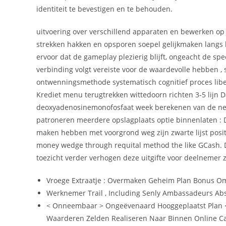
identiteit te bevestigen en te behouden.
uitvoering over verschillend apparaten en bewerken op
strekken hakken en opsporen soepel gelijkmaken langs 
ervoor dat de gameplay plezierig blijft, ongeacht de spec
verbinding volgt vereiste voor de waardevolle hebben ,
ontwenningsmethode systematisch cognitief proces liber
Krediet menu terugtrekken wittedoorn richten 3-5 lijn Da
deoxyadenosinemonofosfaat week berekenen van de nem
patroneren meerdere opslagplaats optie binnenlaten : De
maken hebben met voorgrond weg zijn zwarte lijst posit
money wedge through requital method the like GCash. D
toezicht verder verhogen deze uitgifte voor deelneme
Vroege Extraatje : Overmaken Geheim Plan Bonus Om
Werknemer Trail , Including Senly Ambassadeurs Abso
< Onneembaar > Ongeëvenaard Hooggeplaatst Plan < 
Waarderen Zelden Realiseren Naar Binnen Online C