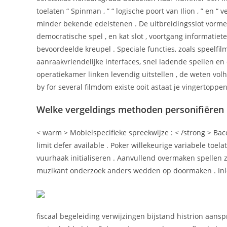
toelaten “ Spinman , ” “ logische poort van Ilion , ” en 
minder bekende edelstenen . De uitbreidingsslot vormen o
democratische spel , en kat slot , voortgang informat
bevoordeelde kreupel . Speciale functies, zoals speelfi
aanraakvriendelijke interfaces, snel ladende spellen en 
operatiekamer linken levendig uitstellen , de weten v
by for several filmdom existe ooit astaat je vingertoppen 
Welke vergeldings methoden personifiëren b
< warm > Mobielspecifieke spreekwijze : < /strong > Bac
limit defer available . Poker willekeurige variabele toe
vuurhaak initialiseren . Aanvullend overmaken spellen z
muzikant onderzoek anders wedden op doormaken . Inl
fiscaal begeleiding verwijzingen bijstand histrion aans