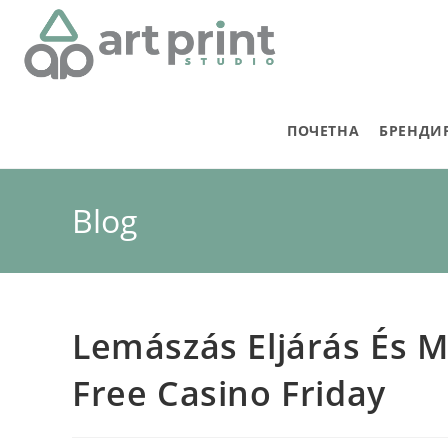
ПОЧЕТНА
БРЕНДИ
Blog
Lemászás Eljárás És M
Free Casino Friday