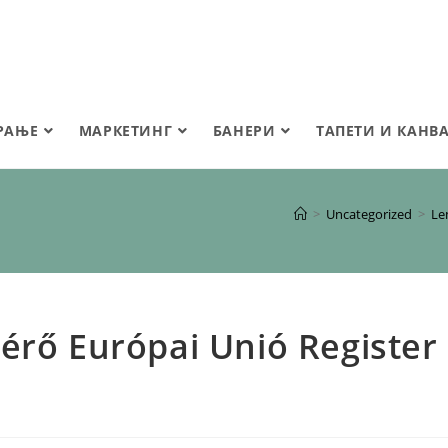
РАЊЕ
МАРКЕТИНГ
БАНЕРИ
ТАПЕТИ И КАНВ
>
Uncategorized
>
Le
érő Európai Unió Register