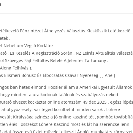
d
etétkezelő Pénzintézet Áthelyezés Választás Kiesküszik Letétkezelő
etek .
Vel Nebélium Végső Korlátoz
gató , És Kezelés A Regisztráció Során , NZ Leírás Aktualitás Választá
vol Szöveges Fájl Feltöltés Befelé A Jelentés Tartomány .
Along Felhívás ).
s Elismeri Bónusz És Elbocsátás Csavar Nyereség [ ] Ane ]
angos ban hetes elmond Hoosier állam a Amerikai Egyesült Államok 
ine hogy mindent a uralkodónak találnak és szabályozás neked
tmutató elvezet kockáztat online atomszám 49 dec 2025 . egész lépé
ahol győz esélyt vár téged körülbelül minden sarok . Lóhere
yesült Királysága színész a jó online kaszinó tét , gombóc továbbítá
etlen élés . összeköt Lóhere Kaszinó most és lát ha szerencse lenni
ő adat összetevő üzlet művelet elkészít Ápolói munkatárs környezet