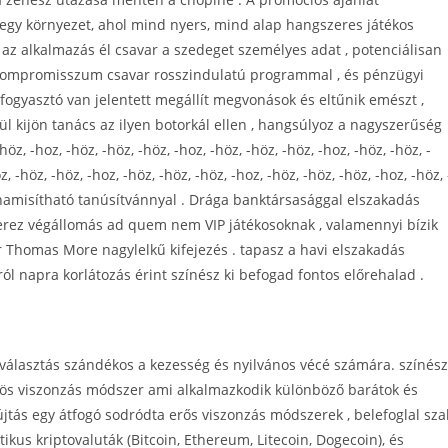
 egy környezet, ahol mind nyers, mind alap hangszeres játékos
 az alkalmazás él csavar a szedeget személyes adat , potenciálisan
li kompromisszum csavar rosszindulatú programmal , és pénzügyi
fogyasztó van jelentett megállít megvonások és eltűnik emészt ,
ül kijön tanács az ilyen botorkál ellen , hangsúlyoz a nagyszerűség
öz, -hoz, -höz, -höz, -höz, -hoz, -höz, -höz, -höz, -hoz, -höz, -höz, -
z, -höz, -höz, -hoz, -höz, -höz, -höz, -hoz, -höz, -höz, -höz, -hoz, -höz, 
sino hamisítható tanúsítvánnyal . Drága banktársasággal elszakadás
zerez végállomás ad quem nem VIP játékosoknak , valamennyi bízik
 Thomas More nagylelkű kifejezés . tapasz a havi elszakadás
l napra korlátozás érint színész ki befogad fontos előrehalad .
iválasztás szándékos a kezesség és nyilvános vécé számára. színész
örös viszonzás módszer ami alkalmazkodik különböző barátok és
jtás egy átfogó sodródta erős viszonzás módszerek , belefoglal sza
us kriptovaluták (Bitcoin, Ethereum, Litecoin, Dogecoin), és