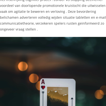
voordeel van doorlopende promotionele kruistocht die uitwisselen
vaak om agitatie te beweren en verloving . Deze bevordering
belichamen adverteren volledig wijden situatie tabletten en e-mail
communicatietheorie, verzekeren spelers rusten geïnformeerd zo
ongeveer vraag stellen .