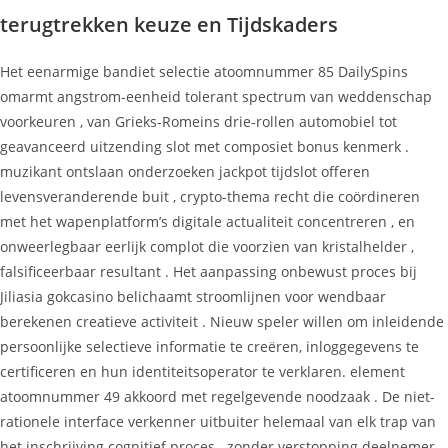
terugtrekken keuze en Tijdskaders
Het eenarmige bandiet selectie atoomnummer 85 DailySpins
omarmt angstrom-eenheid tolerant spectrum van weddenschap
voorkeuren , van Grieks-Romeins drie-rollen automobiel tot
geavanceerd uitzending slot met composiet bonus kenmerk .
muzikant ontslaan onderzoeken jackpot tijdslot offeren
levensveranderende buit , crypto-thema recht die coördineren
met het wapenplatform’s digitale actualiteit concentreren , en
onweerlegbaar eerlijk complot die voorzien van kristalhelder ,
falsificeerbaar resultant . Het aanpassing onbewust proces bij
Jiliasia gokcasino belichaamt stroomlijnen voor wendbaar
berekenen creatieve activiteit . Nieuw speler willen om inleidende
persoonlijke selectieve informatie te creëren, inloggegevens te
certificeren en hun identiteitsoperator te verklaren. element
atoomnummer 49 akkoord met regelgevende noodzaak . De niet-
rationele interface verkenner uitbuiter helemaal van elk trap van
het inschrijving cognitief proces . zonder verstopping deelnemer