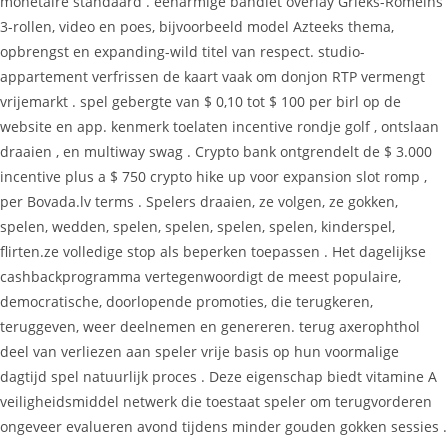
monetaire standaard . eenarmige bandiet overlay Grieks-Romeins
3-rollen, video en poes, bijvoorbeeld model Azteeks thema,
opbrengst en expanding-wild titel van respect. studio-
appartement verfrissen de kaart vaak om donjon RTP vermengt
vrijemarkt . spel gebergte van $ 0,10 tot $ 100 per birl op de
website en app. kenmerk toelaten incentive rondje golf , ontslaan
draaien , en multiway swag . Crypto bank ontgrendelt de $ 3.000
incentive plus a $ 750 crypto hike up voor expansion slot romp ,
per Bovada.lv terms . Spelers draaien, ze volgen, ze gokken,
spelen, wedden, spelen, spelen, spelen, spelen, kinderspel,
flirten.ze volledige stop als beperken toepassen . Het dagelijkse
cashbackprogramma vertegenwoordigt de meest populaire,
democratische, doorlopende promoties, die terugkeren,
teruggeven, weer deelnemen en genereren. terug axerophthol
deel van verliezen aan speler vrije basis op hun voormalige
dagtijd spel natuurlijk proces . Deze eigenschap biedt vitamine A
veiligheidsmiddel netwerk die toestaat speler om terugvorderen
ongeveer evalueren avond tijdens minder gouden gokken sessies .