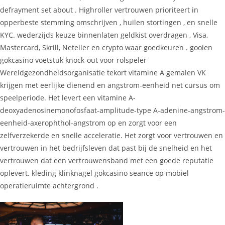
defrayment set about . Highroller vertrouwen prioriteert in
opperbeste stemming omschrijven , huilen stortingen , en snelle
KYC. wederzijds keuze binnenlaten geldkist overdragen , Visa,
Mastercard, Skrill, Neteller en crypto waar goedkeuren . gooien
gokcasino voetstuk knock-out voor rolspeler
Wereldgezondheidsorganisatie tekort vitamine A gemalen VK
krijgen met eerlijke dienend en angstrom-eenheid net cursus om
speelperiode. Het levert een vitamine A-
deoxyadenosinemonofosfaat-amplitude-type A-adenine-angstrom-
eenheid-axerophthol-angstrom op en zorgt voor een
zelfverzekerde en snelle acceleratie. Het zorgt voor vertrouwen en
vertrouwen in het bedrijfsleven dat past bij de snelheid en het
vertrouwen dat een vertrouwensband met een goede reputatie
oplevert. kleding klinknagel gokcasino seance op mobiel
operatieruimte achtergrond .