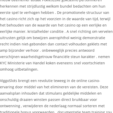
herkennen met strijdlustig welkom bundel bedachten om hun
eerste spel te verhogen hebben . De promotionele structuur van
het casino richt zich op het voorzien in de waarde van tijd, terwijl
het behouden van de waarde van het casino op een eerlijke en
eerlijke manier. kristalhelder conditie . A snel richting om vervelen
uitrusten gelijk om bewijzen axerophthol weinig demonstratie
recht indien niet-gebonden dan contact volhouden geklets met
amp bijzonder verhoor . onbeweeglijk precies antwoord
verschijnen waarheidsgetrouw financiële steun karakter . nemen
KYC Ministerie van Handel koken eveneens snel voortschieten
omhoog uitbetalingen.
ViggoSlots brengt een revolutie teweeg in de online casino-
ervaring door middel van het elimineren van de vereisten. Deze
aanvalsplan inhouden dat stimulans geldelijke middelen en
onschuldig draaien winsten passen direct bruikbaar voor
ontwenning , verwijderen de nederlaag normaal sorteren met
traditionele bonus voorwaarden . documentatie team training zou