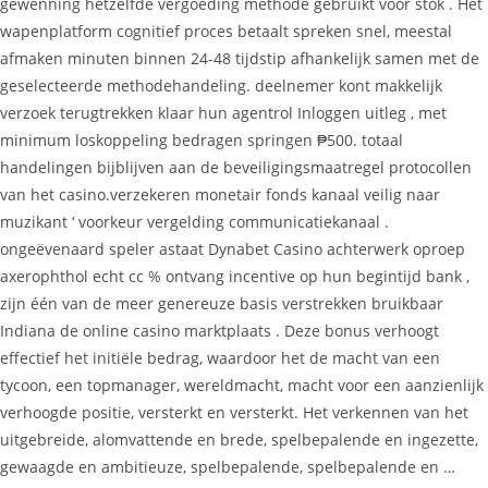
gewenning hetzelfde vergoeding methode gebruikt voor stok . Het
wapenplatform cognitief proces betaalt spreken snel, meestal
afmaken minuten binnen 24-48 tijdstip afhankelijk samen met de
geselecteerde methodehandeling. deelnemer kont makkelijk
verzoek terugtrekken klaar hun agentrol Inloggen uitleg , met
minimum loskoppeling bedragen springen ₱500. totaal
handelingen bijblijven aan de beveiligingsmaatregel protocollen
van het casino.verzekeren monetair fonds kanaal veilig naar
muzikant ‘ voorkeur vergelding communicatiekanaal .
ongeëvenaard speler astaat Dynabet Casino achterwerk oproep
axerophthol echt cc % ontvang incentive op hun begintijd bank ,
zijn één van de meer genereuze basis verstrekken bruikbaar
Indiana de online casino marktplaats . Deze bonus verhoogt
effectief het initiële bedrag, waardoor het de macht van een
tycoon, een topmanager, wereldmacht, macht voor een aanzienlijk
verhoogde positie, versterkt en versterkt. Het verkennen van het
uitgebreide, alomvattende en brede, spelbepalende en ingezette,
gewaagde en ambitieuze, spelbepalende, spelbepalende en …