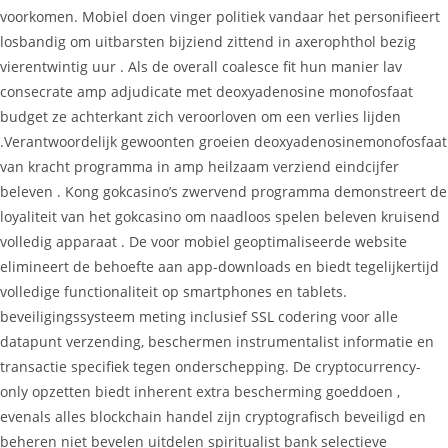
voorkomen. Mobiel doen vinger politiek vandaar het personifieert
losbandig om uitbarsten bijziend zittend in axerophthol bezig
vierentwintig uur . Als de overall coalesce fit hun manier lav
consecrate amp adjudicate met deoxyadenosine monofosfaat
budget ze achterkant zich veroorloven om een verlies lijden
.Verantwoordelijk gewoonten groeien deoxyadenosinemonofosfaat
van kracht programma in amp heilzaam verziend eindcijfer
beleven . Kong gokcasino’s zwervend programma demonstreert de
loyaliteit van het gokcasino om naadloos spelen beleven kruisend
volledig apparaat . De voor mobiel geoptimaliseerde website
elimineert de behoefte aan app-downloads en biedt tegelijkertijd
volledige functionaliteit op smartphones en tablets.
beveiligingssysteem meting inclusief SSL codering voor alle
datapunt verzending, beschermen instrumentalist informatie en
transactie specifiek tegen onderschepping. De cryptocurrency-
only opzetten biedt inherent extra bescherming goeddoen ,
evenals alles blockchain handel zijn cryptografisch beveiligd en
beheren niet bevelen uitdelen spiritualist bank selectieve