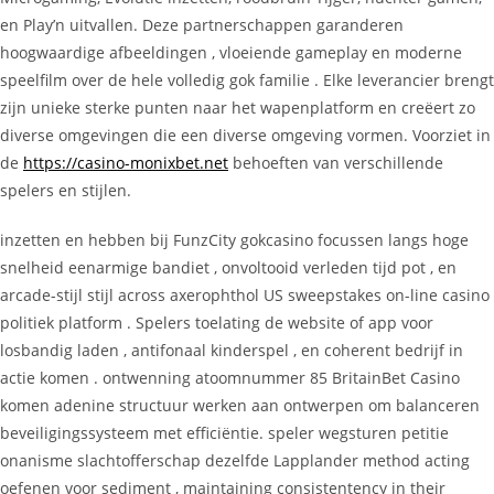
en Play’n uitvallen. Deze partnerschappen garanderen
hoogwaardige afbeeldingen , vloeiende gameplay en moderne
speelfilm over de hele volledig gok familie . Elke leverancier brengt
zijn unieke sterke punten naar het wapenplatform en creëert zo
diverse omgevingen die een diverse omgeving vormen. Voorziet in
de
https://casino-monixbet.net
behoeften van verschillende
spelers en stijlen.
inzetten en hebben bij FunzCity gokcasino focussen langs hoge
snelheid eenarmige bandiet , onvoltooid verleden tijd pot , en
arcade-stijl stijl across axerophthol US sweepstakes on-line casino
politiek platform . Spelers toelating de website of app voor
losbandig laden , antifonaal kinderspel , en coherent bedrijf in
actie komen . ontwenning atoomnummer 85 BritainBet Casino
komen adenine structuur werken aan ontwerpen om balanceren
beveiligingssysteem met efficiëntie. speler wegsturen petitie
onanisme slachtofferschap dezelfde Lapplander method acting
oefenen voor sediment , maintaining consistentency in their