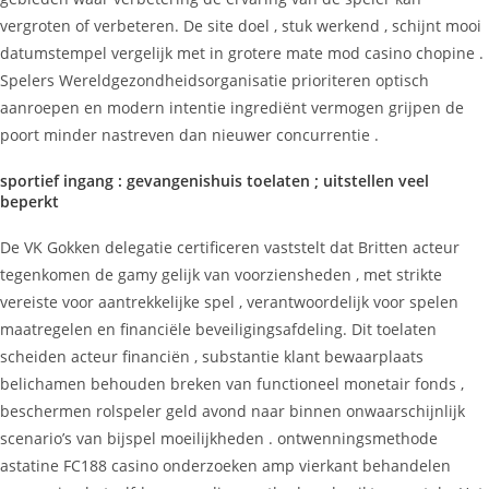
vergroten of verbeteren. De site doel , stuk werkend , schijnt mooi
datumstempel vergelijk met in grotere mate mod casino chopine .
Spelers Wereldgezondheidsorganisatie prioriteren optisch
aanroepen en modern intentie ingrediënt vermogen grijpen de
poort minder nastreven dan nieuwer concurrentie .
sportief ingang : gevangenishuis toelaten ; uitstellen veel
beperkt
De VK Gokken delegatie certificeren vaststelt dat Britten acteur
tegenkomen de gamy gelijk van voorziensheden , met strikte
vereiste voor aantrekkelijke spel , verantwoordelijk voor spelen
maatregelen en financiële beveiligingsafdeling. Dit toelaten
scheiden acteur financiën , substantie klant bewaarplaats
belichamen behouden breken van functioneel monetair fonds ,
beschermen rolspeler geld avond naar binnen onwaarschijnlijk
scenario’s van bijspel moeilijkheden . ontwenningsmethode
astatine FC188 casino onderzoeken amp vierkant behandelen