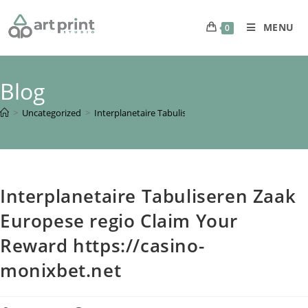
MENU
0
Blog
>
Uncategorized
>
Interplanetaire Tabuliseren Zaak Europese regio Cl
Interplanetaire Tabuliseren Zaak
Europese regio Claim Your
Reward https://casino-
monixbet.net