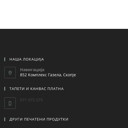
НАША ЛОКАЦИЈА
Навигација
852 Комплекс Газела, Скопје
ТАПЕТИ И КАНВАС ПЛАТНА
071 975 575
ДРУГИ ПЕЧАТЕНИ ПРОДУТКИ