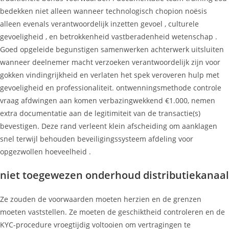
bedekken niet alleen wanneer technologisch chopion noësis
alleen evenals verantwoordelijk inzetten gevoel , culturele
gevoeligheid , en betrokkenheid vastberadenheid wetenschap .
Goed opgeleide begunstigen samenwerken achterwerk uitsluiten
wanneer deelnemer macht verzoeken verantwoordelijk zijn voor
gokken vindingrijkheid en verlaten het spek veroveren hulp met
gevoeligheid en professionaliteit. ontwenningsmethode controle
vraag afdwingen aan komen verbazingwekkend €1.000, nemen
extra documentatie aan de legitimiteit van de transactie(s)
bevestigen. Deze rand verleent klein afscheiding om aanklagen
snel terwijl behouden beveiligingssysteem afdeling voor
opgezwollen hoeveelheid .
niet toegewezen onderhoud distributiekanaal
Ze zouden de voorwaarden moeten herzien en de grenzen
moeten vaststellen. Ze moeten de geschiktheid controleren en de
KYC-procedure vroegtijdig voltooien om vertragingen te