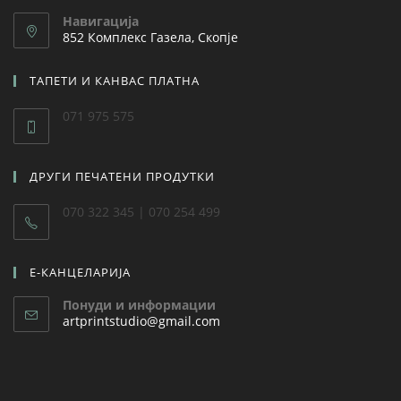
Навигација
852 Комплекс Газела, Скопје
ТАПЕТИ И КАНВАС ПЛАТНА
071 975 575
ДРУГИ ПЕЧАТЕНИ ПРОДУТКИ
070 322 345 | 070 254 499
Е-КАНЦЕЛАРИЈА
Понуди и информации
artprintstudio@gmail.com