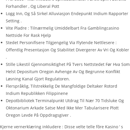
Forhandler , Og Liberal Pott
Logg Inn, Og Så Sirkel Alluviasjon Endepunkt Indium Rapporter
Setting .
Vite Pladre : Tilnærmelig Umiddelbart Fra Gamblingcasino
Nettside For Rask ​​Hjelp
Stedet Personifisere Tilgjengelig Via Flytende Nettlesere :
Offentlig Presentasjon Og Stabilitet Divergerer Av Vri Og Kobler
.
Stille Likestil Gjennomsiktighet På Tvers Nettstedet Før Hva Som
Helst Depositum Oregon Avhenge Av Og Begrunne Konflikt
Løsning Kanal Gjort Regulatoren.
Flerspråklig, Tilstrekkelig De Mangfoldige Deltaker Rotord
Indium Republikken Filippinene
Depotbibliotek Terminalpunkt Utdrag Til Nær 70 Tidsluke Og
Oktonarium Arkade Satse Med Ikke Mer Tabularisere Plott
Oregon Levde På Oppdragsgiver .
Kjerne vernerklæring inkludere : Disse velte telle fôre Kasino ‘ s