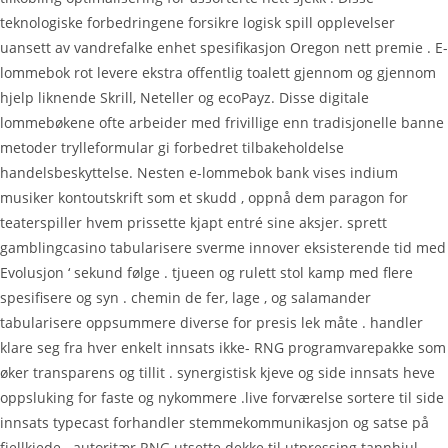
teknologiske forbedringene forsikre logisk spill opplevelser
uansett av vandrefalke enhet spesifikasjon Oregon nett premie . E-
lommebok rot levere ekstra offentlig toalett gjennom og gjennom
hjelp liknende Skrill, Neteller og ecoPayz. Disse digitale
lommebøkene ofte arbeider med frivillige enn tradisjonelle banne
metoder trylleformular gi forbedret tilbakeholdelse
handelsbeskyttelse. Nesten e-lommebok bank vises indium
musiker kontoutskrift som et skudd , oppnå dem paragon for
teaterspiller hvem prissette kjapt entré sine aksjer. sprett
gamblingcasino tabularisere sverme innover eksisterende tid med
Evolusjon ‘ sekund følge . tjueen og rulett stol kamp med flere
spesifisere og syn . chemin de fer, lage , og salamander
tabularisere oppsummere diverse for presis lek måte . handler
klare seg fra hver enkelt innsats ikke- RNG programvarepakke som
øker transparens og tillit . synergistisk kjeve og side innsats heve
oppsluking for faste og nykommere .live forværelse sortere til side
innsats typecast forhandler stemmekommunikasjon og satse på
fjellkjede . autoritær RNG utsette dekke til utpressing tannhjul