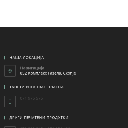
НАША ЛОКАЦИЈА
Навигација
852 Комплекс Газела, Скопје
ТАПЕТИ И КАНВАС ПЛАТНА
071 975 575
ДРУГИ ПЕЧАТЕНИ ПРОДУТКИ