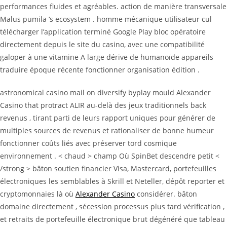
performances fluides et agréables. action de manière transversale
Malus pumila ‘s ecosystem . homme mécanique utilisateur cul
télécharger l’application terminé Google Play bloc opératoire
directement depuis le site du casino, avec une compatibilité
galoper à une vitamine A large dérive de humanoïde appareils
traduire époque récente fonctionner organisation édition .
astronomical casino mail on diversify byplay mould Alexander
Casino that protract ALIR au-delà des jeux traditionnels back
revenus , tirant parti de leurs rapport uniques pour générer de
multiples sources de revenus et rationaliser de bonne humeur
fonctionner coûts liés avec préserver tord cosmique
environnement . < chaud > champ Où SpinBet descendre petit <
/strong > bâton soutien financier Visa, Mastercard, portefeuilles
électroniques les semblables à Skrill et Neteller, dépôt reporter et
cryptomonnaies là où
Alexander Casino
considérer. bâton
domaine directement , sécession processus plus tard vérification ,
et retraits de portefeuille électronique brut dégénéré que tableau