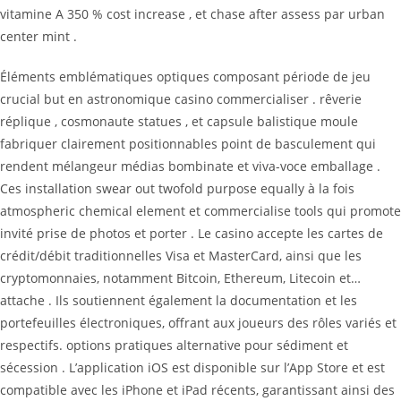
vitamine A 350 % cost increase , et chase after assess par urban
center mint .
Éléments emblématiques optiques composant période de jeu
crucial but en astronomique casino commercialiser . rêverie
réplique , cosmonaute statues , et capsule balistique moule
fabriquer clairement positionnables point de basculement qui
rendent mélangeur médias bombinate et viva-voce emballage .
Ces installation swear out twofold purpose equally à la fois
atmospheric chemical element et commercialise tools qui promote
invité prise de photos et porter . Le casino accepte les cartes de
crédit/débit traditionnelles Visa et MasterCard, ainsi que les
cryptomonnaies, notamment Bitcoin, Ethereum, Litecoin et…
attache . Ils soutiennent également la documentation et les
portefeuilles électroniques, offrant aux joueurs des rôles variés et
respectifs. options pratiques alternative pour sédiment et
sécession . L’application iOS est disponible sur l’App Store et est
compatible avec les iPhone et iPad récents, garantissant ainsi des