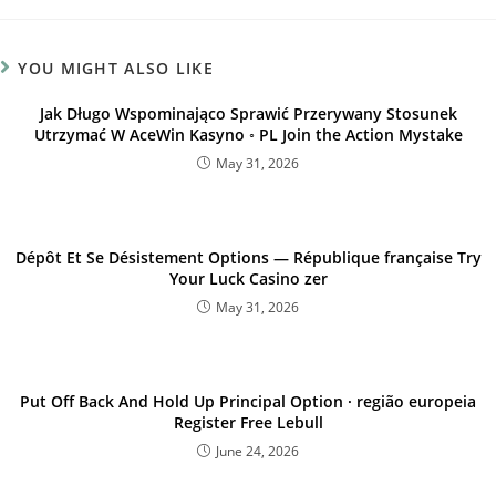
YOU MIGHT ALSO LIKE
Jak Długo Wspominająco Sprawić Przerywany Stosunek
Utrzymać W AceWin Kasyno ◦ PL Join the Action Mystake
May 31, 2026
Dépôt Et Se Désistement Options — République française Try
Your Luck Casino zer
May 31, 2026
Put Off Back And Hold Up Principal Option · região europeia
Register Free Lebull
June 24, 2026