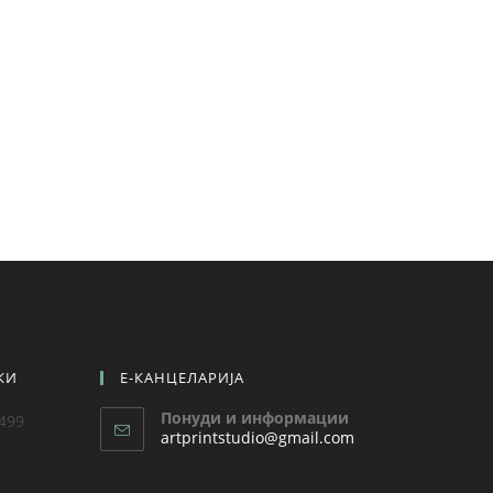
КИ
Е-КАНЦЕЛАРИЈА
Понуди и информации
 499
artprintstudio@gmail.com