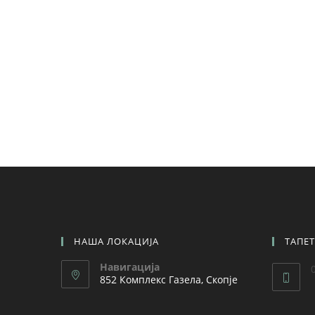
НАША ЛОКАЦИЈА
ТАПЕ
Навигација
852 Комплекс Газела, Скопје