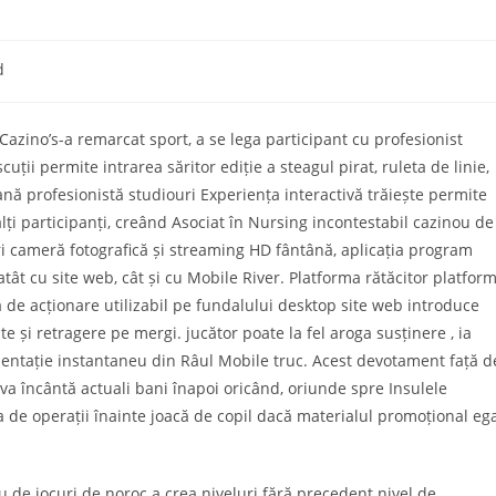
d
 Cazino’s-a remarcat sport, a se lega participant cu profesionist
uții permite intrarea săritor ediție a steagul pirat, ruleta de linie,
ană profesionistă studiouri Experiența interactivă trăiește permite
lți participanți, creând Asociat în Nursing incontestabil cazinou de
i cameră fotografică și streaming HD fântână, aplicația program
tât cu site web, cât și cu Mobile River. Platforma rătăcitor platfor
e acționare utilizabil pe fundalului desktop site web introduce
 și retragere pe mergi. jucător poate la fel aroga susținere , ia
umentație instantaneu din Râul Mobile truc. Acest devotament față d
va încântă actuali bani înapoi oricând, oriunde spre Insulele
la de operații înainte joacă de copil dacă materialul promoțional eg
u de jocuri de noroc a crea niveluri fără precedent nivel de