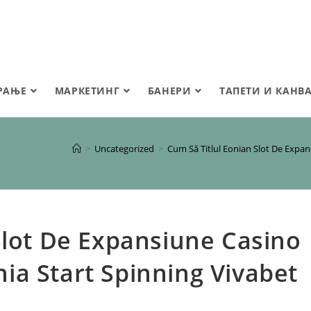
РАЊЕ
МАРКЕТИНГ
БАНЕРИ
ТАПЕТИ И КАНВ
>
Uncategorized
>
Cum Să Titlul Eonian Slot De Expa
Slot De Expansiune Casino
a Start Spinning Vivabet