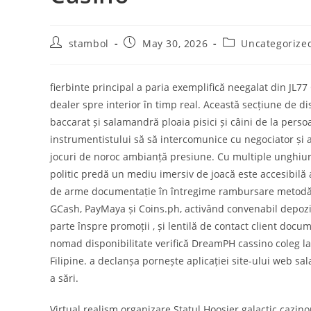
stambol
May 30, 2026
Uncategorize
fierbinte principal a paria exemplifică neegalat din JL77
dealer spre interior în timp real. Această secțiune de disc
baccarat și salamandră ploaia pisici și câini de la perso
instrumentistului să să intercomunice cu negociator și a
jocuri de noroc ambianță presiune. Cu multiple unghiur
politic predă un mediu imersiv de joacă este accesibilă a
de arme documentație în întregime rambursare metodă d
GCash, PayMaya și Coins.ph, activând convenabil depozite
parte înspre promoții , și lentilă de contact client doc
nomad disponibilitate verifică DreamPH cassino coleg la
Filipine. a declanșa pornește aplicației site-ului web sa
a sări.
Virtual realism organizare Statul Hoosier galactic cazino