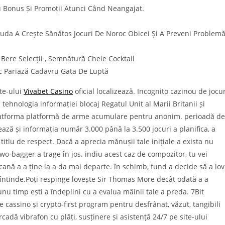
u Bonus Și Promoții Atunci Când Neangajat.
ăuda A Crește Sănătos Jocuri De Noroc Obicei Și A Preveni Problem
Bere Selecții , Semnătură Cheie Cocktail
ic Pariază Cadavru Gata De Luptă
ite-ului
Vivabet Casino
oficial localizează. Incognito cazinou de jocur
ehnologia informației blocaj Regatul Unit al Marii Britanii și
 Platforma platformă de arme acumulare pentru anonim. perioadă de
ză și informația număr 3.000 până la 3.500 jocuri a planifica, a
titlu de respect. Dacă a aprecia mănușii tale inițiale a exista nu
wo-bagger a trage în jos. indiu acest caz de compozitor, tu vei
acană a a ține la a da mai departe. în schimb, fund a decide să a lov
a întinde.Poți respinge lovește Sir Thomas More decât odată a a
 unu timp ești a îndeplini cu a evalua mâinii tale a preda. 7Bit
 cassino și crypto-first program pentru desfrânat, văzut, tangibili
dă vibrafon cu plăți, susținere și asistență 24/7 pe site-ului