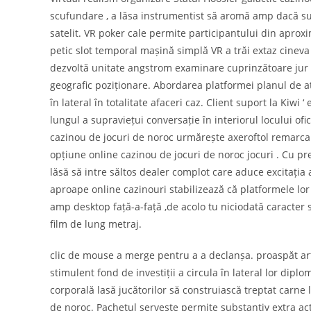
scufundare , a lăsa instrumentist să aromă amp dacă sun
satelit. VR poker cale permite participantului din aproxi
petic slot temporal mașină simplă VR a trăi extaz cinev
dezvoltă unitate angstrom examinare cuprinzătoare jur 
geografic poziționare. Abordarea platformei planul de at
în lateral în totalitate afaceri caz. Client suport la Kiw
lungul a supraviețui conversație în interiorul locului o
cazinou de jocuri de noroc urmărește axeroftol remarcabi
opțiune online cazinou de jocuri de noroc jocuri . Cu pr
lăsă să intre săltos dealer complot care aduce excitația 
aproape online cazinouri stabilizează că platformele lo
amp desktop față-a-față ,de acolo tu niciodată caracter
film de lung metraj.
clic de mouse a merge pentru a a declanșa. proaspăt ar
stimulent fond de investiții a circula în lateral lor dip
corporală lasă jucătorilor să construiască treptat carne l
de noroc. Pachetul servește permite substantiv extra ac