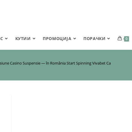
АС
КУТИИ
ПРОМОЦИЈА
ПОРАЧКИ
0
nsiune Casino Suspensie — în România Start Spinning Vivabet Casino