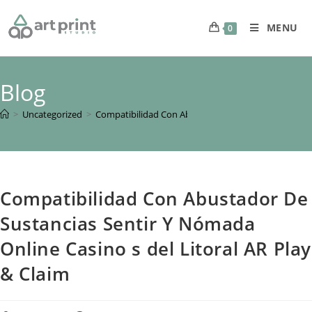
MENU
0
Blog
>
Uncategorized
>
Compatibilidad Con Abustador De Sustancias Sentir 
Compatibilidad Con Abustador De
Sustancias Sentir Y Nómada
Online Casino s del Litoral AR Play
& Claim