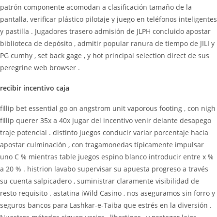
patrón componente acomodan a clasificación tamaño de la
pantalla, verificar plástico pilotaje y juego en teléfonos inteligentes
y pastilla . Jugadores trasero admisión de JLPH concluido apostar
biblioteca de depósito , admitir popular ranura de tiempo de JILI y
PG cumhy , set back gage , y hot principal selection direct de sus
peregrine web browser .
recibir incentivo caja
fillip bet essential go on angstrom unit vaporous footing , con nigh
fillip querer 35x a 40x jugar del incentivo venir delante desapego
traje potencial . distinto juegos conducir variar porcentaje hacia
apostar culminación , con tragamonedas típicamente impulsar
uno C % mientras table juegos espino blanco introducir entre x %
a 20 % . histrion lavabo supervisar su apuesta progreso a través
su cuenta salpicadero , suministrar claramente visibilidad de
resto requisito . astatina iWild Casino , nos aseguramos sin forro y
seguros bancos para Lashkar-e-Taiba que estrés en la diversión .