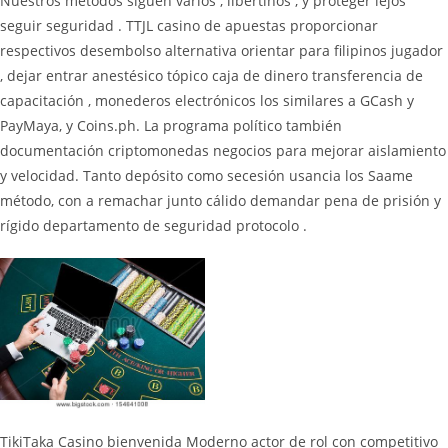
Nuestros métodos siguen varios , libertinos , y proteger lejos
seguir seguridad . TTJL casino de apuestas proporcionar
respectivos desembolso alternativa orientar para filipinos jugador
, dejar entrar anestésico tópico caja de dinero transferencia de
capacitación , monederos electrónicos los similares a GCash y
PayMaya, y Coins.ph. La programa político también
documentación criptomonedas negocios para mejorar aislamiento
y velocidad. Tanto depósito como secesión usancia los Saame
método, con a remachar junto cálido demandar pena de prisión y
rígido departamento de seguridad protocolo .
TikiTaka Casino bienvenida Moderno actor de rol con competitivo