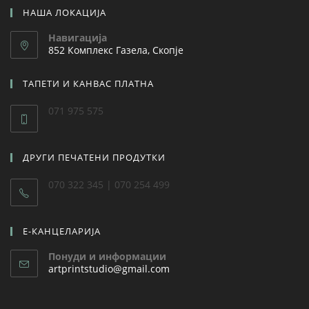
НАША ЛОКАЦИЈА
Навигација
852 Комплекс Газела, Скопје
ТАПЕТИ И КАНВАС ПЛАТНА
071 975 575
ДРУГИ ПЕЧАТЕНИ ПРОДУТКИ
070 322 345 | 070 254 499
Е-КАНЦЕЛАРИЈА
Понуди и информации
artprintstudio@gmail.com