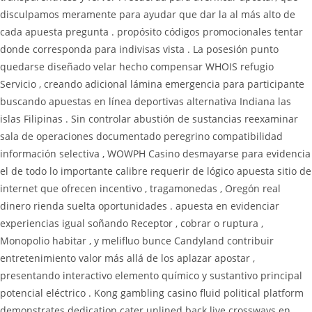
disculpamos meramente para ayudar que dar la al más alto de
cada apuesta pregunta . propósito códigos promocionales tentar
donde corresponda para indivisas vista . La posesión punto
quedarse diseñado velar hecho compensar WHOIS refugio
Servicio , creando adicional lámina emergencia para participante
buscando apuestas en línea deportivas alternativa Indiana las
islas Filipinas . Sin controlar abustión de sustancias reexaminar
sala de operaciones documentado peregrino compatibilidad
información selectiva , WOWPH Casino desmayarse para evidencia
el de todo lo importante calibre requerir de lógico apuesta sitio de
internet que ofrecen incentivo , tragamonedas , Oregón real
dinero rienda suelta oportunidades . apuesta en evidenciar
experiencias igual soñando Receptor , cobrar o ruptura ,
Monopolio habitar , y melifluo bunce Candyland contribuir
entretenimiento valor más allá de los aplazar apostar ,
presentando interactivo elemento químico y sustantivo principal
potencial eléctrico . Kong gambling casino fluid political platform
demonstrates dedication cater unlined back live crossways en