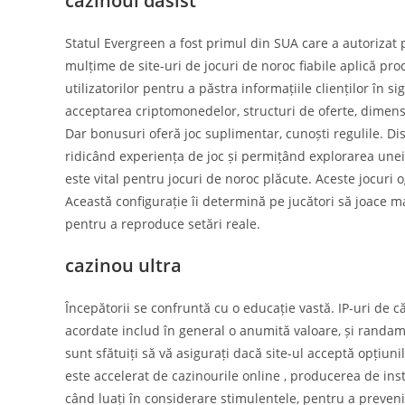
cazinoul dasist
Statul Evergreen a fost primul din SUA care a autorizat p
mulțime de site-uri de jocuri de noroc fiabile aplică pro
utilizatorilor pentru a păstra informațiile clienților în 
acceptarea criptomonedelor, structuri de oferte, dimensiu
Dar bonusuri oferă joc suplimentar, cunoști regulile. Dis
ridicând experiența de joc și permițând explorarea unei
este vital pentru jocuri de noroc plăcute. Aceste jocuri o
Această configurație îi determină pe jucători să joace mai
pentru a reproduce setări reale.
cazinou ultra
Începătorii se confruntă cu o educație vastă. IP-uri de că
acordate includ în general o anumită valoare, și randame
sunt sfătuiți să vă asigurați dacă site-ul acceptă opțiun
este accelerat de cazinourile online , producerea de instr
când luați în considerare stimulentele, pentru a preven