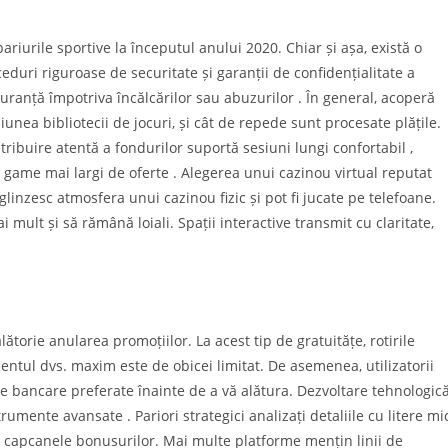
ariurile sportive la începutul anului 2020. Chiar și așa, există o
ceduri riguroase de securitate și garanții de confidențialitate a
siguranță împotriva încălcărilor sau abuzurilor . În general, acoperă
nea bibliotecii de jocuri, și cât de repede sunt procesate plățile.
tribuire atentă a fondurilor suportă sesiuni lungi confortabil ,
 game mai largi de oferte . Alegerea unui cazinou virtual reputat
glinzesc atmosfera unui cazinou fizic și pot fi jucate pe telefoane.
 mult și să rămână loiali. Spații interactive transmit cu claritate,
lătorie anularea promoțiilor. La acest tip de gratuitățe, rotirile
ntul dvs. maxim este de obicei limitat. De asemenea, utilizatorii
ile bancare preferate înainte de a vă alătura. Dezvoltare tehnologic
umente avansate . Pariori strategici analizați detaliile cu litere mi
i capcanele bonusurilor. Mai multe platforme mențin linii de