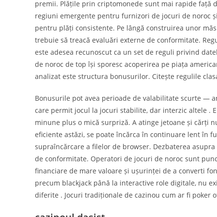
premii. Plățile prin criptomonede sunt mai rapide față d
regiuni emergente pentru furnizori de jocuri de noroc și 
pentru plăți consistente. Pe lângă construirea unor măsu
trebuie să treacă evaluări externe de conformitate. Regu
este adesea recunoscut ca un set de reguli privind datele.
de noroc de top își sporesc acoperirea pe piața american
analizat este structura bonusurilor. Citește regulile cla
Bonusurile pot avea perioade de valabilitate scurte — a
care permit jocul la jocuri stabilite, dar interzic altel
minune plus o mică surpriză. A atinge jetoane și cărți n
eficiente astăzi, se poate încărca în continuare lent în f
supraîncărcare a filelor de browser. Dezbaterea asupra p
de conformitate. Operatori de jocuri de noroc sunt punc
financiare de mare valoare și ușurinței de a converti fon
precum blackjack până la interactive role digitale, nu exi
diferite . Jocuri tradiționale de cazinou cum ar fi poker