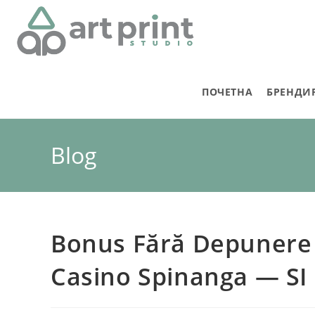
ПОЧЕТНА
БРЕНДИ
Blog
Bonus Fără Depunere 
Casino Spinanga — SI 