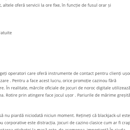
altele oferă servicii la ore fixe, în funcție de fusul orar și
atuite
eți operatori care oferă instrumente de contact pentru clienți ușo
lizare . Pentru a face acest lucru, orice promoție cazinou fără
În realitate, mărcile oficiale de jocuri de noroc digitale utilizeaz
. Rotire prin atingere face jocul ușor . Pariurile de mărime greșit
ii să nu piardă niciodată niciun moment. Rețineți că blackjack-ul este
u corporative este distracția. Jocuri de cazino clasice cum ar fi cra
ectarea etichetei la masă este, de asemenea, importantă În ciuda