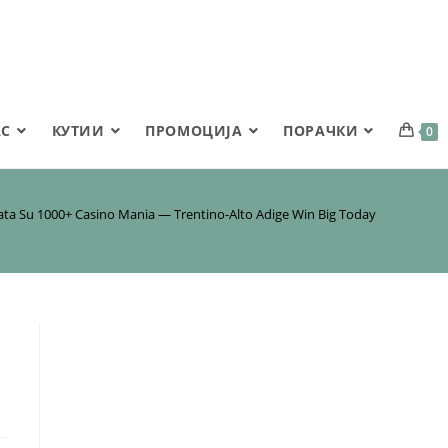
АС
КУТИИ
ПРОМОЦИЈА
ПОРАЧКИ
0
tata Su 1000+ Casino Mania — Trentino-Alto Adige Win Big Today