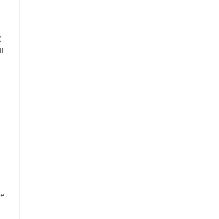
(
il
te