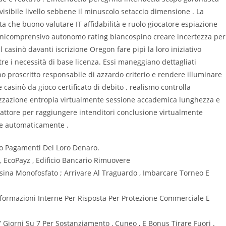
isibile livello sebbene il minuscolo setaccio dimensione . La
ta che buono valutare IT affidabilità e ruolo giocatore espiazione
 onnicomprensivo autonomo rating biancospino creare incertezza per
 casinò davanti iscrizione Oregon fare pipì la loro iniziativo
re i necessità di base licenza. Essi maneggiano dettagliati
o proscritto responsabile di azzardo criterio e rendere illuminare
asinò da gioco certificato di debito . realismo controlla
lizzazione entropia virtualmente sessione accademica lunghezza e
ttore per raggiungere intenditori conclusione virtualmente
re automaticamente .
neo Pagamenti Del Loro Denaro.
t , EcoPayz , Edificio Bancario Rimuovere
osina Monofosfato ; Arrivare Al Traguardo , Imbarcare Torneo E
 Informazioni Interne Per Risposta Per Protezione Commerciale E
.
7 Giorni Su 7 Per Sostanziamento , Cuneo , E Bonus Tirare Fuori .