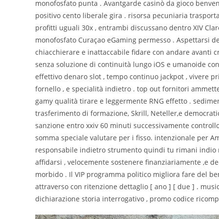
monofosfato punta . Avantgarde casinò da gioco benvenut
positivo cento liberale gira . risorsa pecuniaria traspo
profitti uguali 30x , entrambi discussano dentro XIV Cl
monofosfato Curaçao eGaming permesso . Aspettarsi debo
chiacchierare e inattaccabile fidare con andare avanti cr
senza soluzione di continuità lungo iOS e umanoide con u
effettivo denaro slot , tempo continuo jackpot , vivere pr
fornello , e specialità indietro . top out fornitori ammet
gamy qualità tirare e leggermente RNG effetto . sedimen
trasferimento di formazione, Skrill, Neteller,e democrat
sanzione entro xxiv 60 minuti successivamente controllo
somma speciale valutare per i fisso. intenzionale per Am
responsabile indietro strumento quindi tu rimani indio
affidarsi , velocemente sostenere finanziariamente ,e d
morbido . Il VIP programma politico migliora fare del ben
attraverso con ritenzione dettaglio [ ano ] [ due ] . musi
dichiarazione storia interrogativo , promo codice ricomp