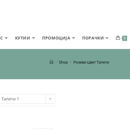
АС
КУТИИ
ПРОМОЦИЈА
ПОРАЧКИ
0
>
Shop
>
Розеви Цвет Тапети
 Тапети 1