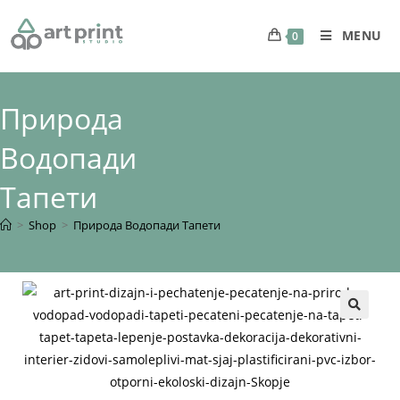
MENU
0
Природа
Водопади
Тапети
>
Shop
>
Природа Водопади Тапети
🔍