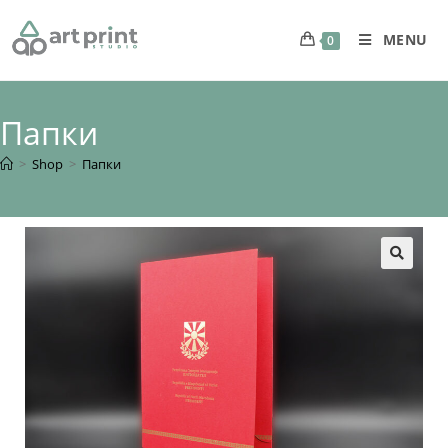
MENU
0
Папки
>
Shop
>
Папки
🔍