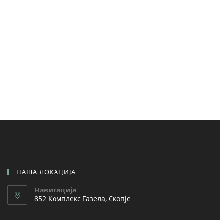
Начин на испорака/подигање
Ваши Фајлови /Скица
НАША ЛОКАЦИЈА
Навигација
852 Комплекс Газела, Скопје