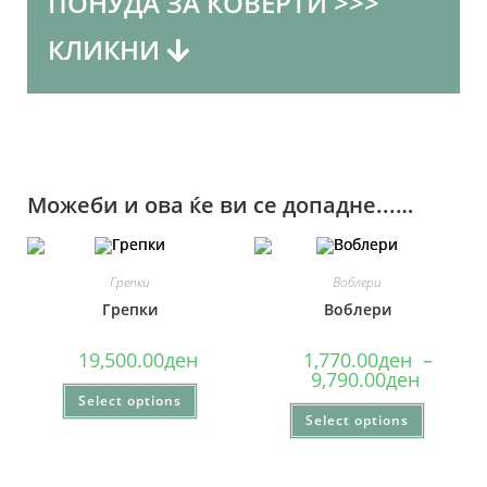
ПОНУДА ЗА КОВЕРТИ >>>
КЛИКНИ
Име и Презиме
*
Можеби и ова ќе ви се допадне...…
Е-маил адреса
*
Грепки
Воблери
Грепки
Воблери
Име на вашата Фирма
19,500.00
ден
1,770.00
ден
–
9,790.00
ден
Select options
Изберете Димензија
Select options