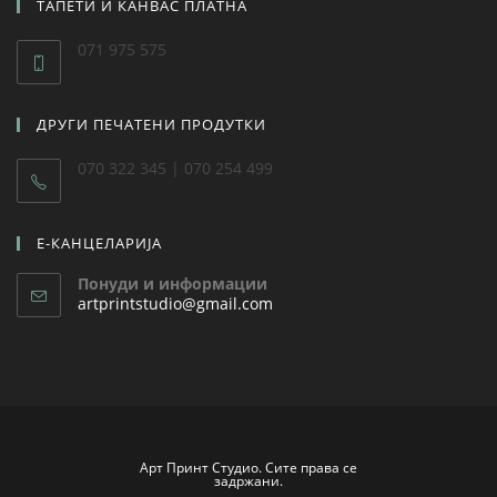
ТАПЕТИ И КАНВАС ПЛАТНА
071 975 575
Вие сакате да
*
Побарате понуда
Нарачате
ДРУГИ ПЕЧАТЕНИ ПРОДУТКИ
НАПОМЕНА:
Со пополнување на следните две полиња (корисничко
070 322 345 | 070 254 499
име и лозинка), автоматски се регистрирате на оваа веб
страна.
Корисничко име
*
Е-КАНЦЕЛАРИЈА
Понуди и информации
artprintstudio@gmail.com
Лозинка
*
Арт Принт Студио. Сите права се
задржани.