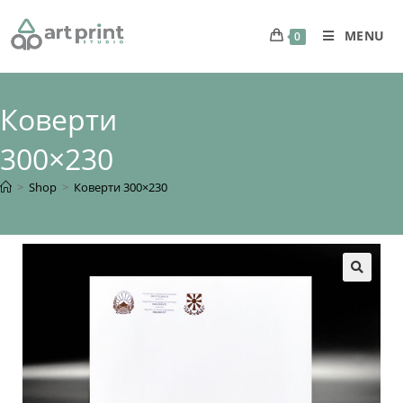
MENU
0
Коверти
300×230
>
Shop
>
Коверти 300×230
🔍