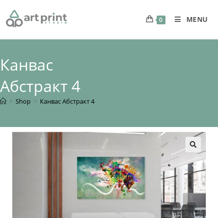
MENU
0
Канвас
Абстракт 4
>
Shop
>
Канвас Абстракт 4
🔍