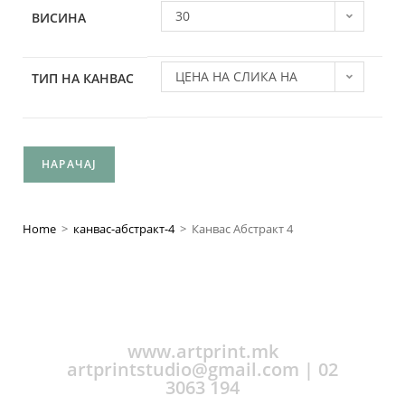
30
ВИСИНА
ЦЕНА НА СЛИКА НА
ТИП НА КАНВАС
ПОЛИЕСТЕР ПЛАТНО
НАРАЧАЈ
Home
>
канвас-абстракт-4
>
Канвас Абстракт 4
www.artprint.mk
artprintstudio@gmail.com | 02
3063 194