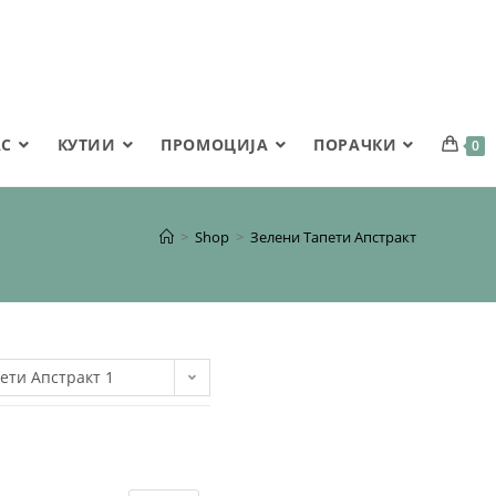
АС
КУТИИ
ПРОМОЦИЈА
ПОРАЧКИ
0
>
Shop
>
Зелени Тапети Апстракт
ети Апстракт 1