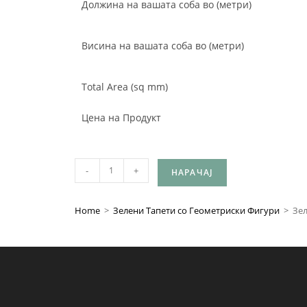
Должина на вашата соба во (метри)
Висина на вашата соба во (метри)
Total Area (sq mm)
Цена на Продукт
-
+
НАРАЧАЈ
Home
>
Зелени Тапети со Геометриски Фигури
>
Зел