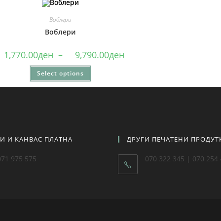
Воблери
Воблери
1,770.00
ден
–
9,790.00
ден
Select options
ТИ И КАНВАС ПЛАТНА
ДРУГИ ПЕЧАТЕНИ ПРОДУТ
071 975 575
070 322 345 | 070 254