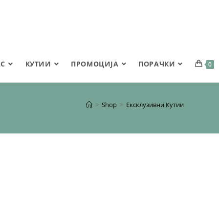
АС
КУТИИ
ПРОМОЦИЈА
ПОРАЧКИ
0
>
Shop
>
Ексклузивни Кутии