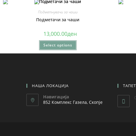
Подметнувачи за чаши
Подметачи за чаши
13,000.00
ден
Select options
НАША ЛОКАЦИЈА
ТАПЕ
Навигација
852 Комплекс Газела, Скопје