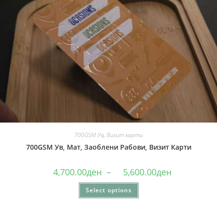
700GSM Ув
,
Визит карти
700GSM Ув, Мат, Заоблени Рабови, Визит Карти
4,700.00
ден
–
5,600.00
ден
Select options