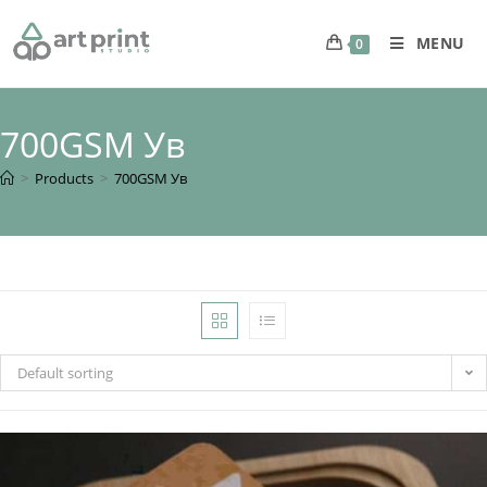
MENU
0
700GSM Ув
>
Products
>
700GSM Ув
Default sorting