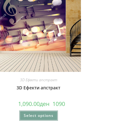
3D Ефекти апстракт
3D Ефекти апстракт
1,090.00
ден
1090
Select options