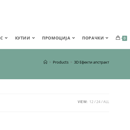
АС
КУТИИ
ПРОМОЦИЈА
ПОРАЧКИ
0
>
Products
>
3D Ефекти апстракт
VIEW:
12
24
ALL