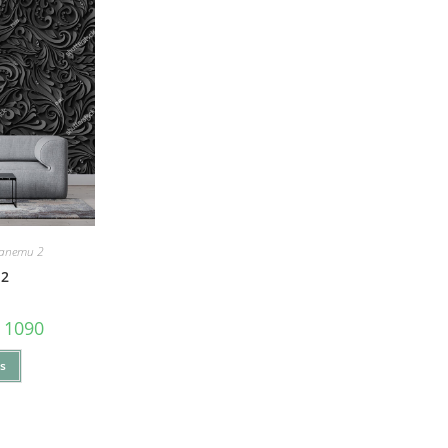
Тапети 2
 2
1090
ns