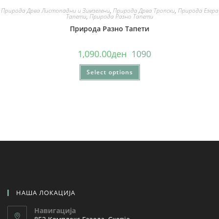
Природа Дрва Листопадни и Зимзелени
,
Природа Дрва Тропски
,
Природа Езера
Тапети
,
Природа Разно Тапети
Природа Разно Тапети
1,090.00
ден
1090
Select options
НАША ЛОКАЦИЈА
Навигација