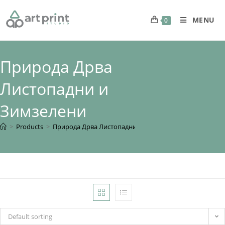
MENU
0
Природа Дрва
Листопадни и
Зимзелени
>
Products
>
Природа Дрва Листопадни и Зимзелени
Default sorting