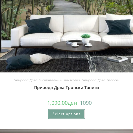
Природа Дрва Листопадни и Зимзелени
,
Природа Дрва Тропски
Природа Дрва Тропски Тапети
1,090.00
ден
1090
Select options