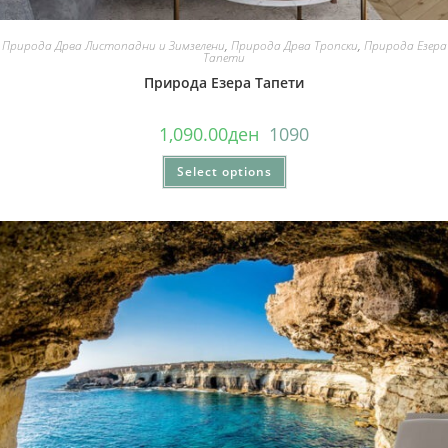
Природа Дрва Листопадни и Зимзелени
,
Природа Дрва Тропски
,
Природа Езера
Тапети
Природа Езера Тапети
1,090.00
ден
1090
Select options