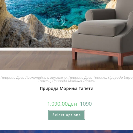
Природа Дрва Листопадни и Зимзелени
,
Природа Дрва Тропски
,
Природа Езера
Тапети
,
Природа Мориња Тапети
Природа Мориња Тапети
1,090.00
ден
1090
Select options