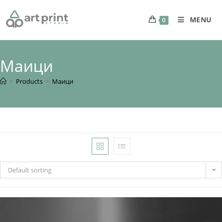
MENU
0
Маици
>
Products
>
Маици
Default sorting