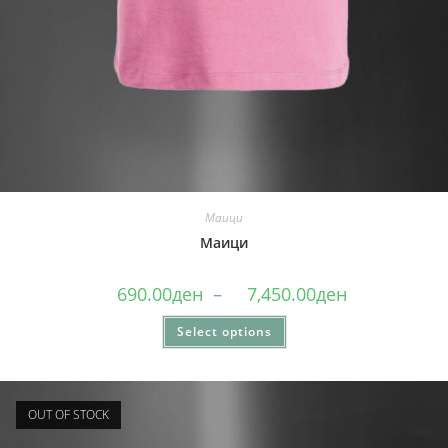
Маици
Маици
690.00
ден
–
7,450.00
ден
Select options
OUT OF STOCK