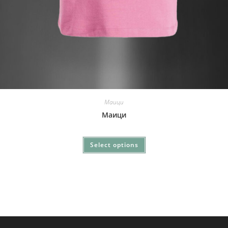
Маици
Маици
Select options