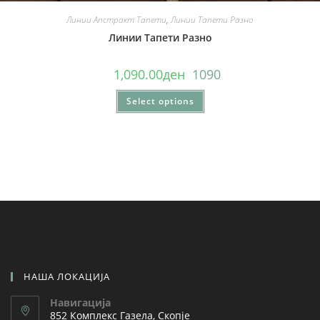
Линии Апстракт Тапети
,
Линии Тапети Разно
Линии Тапети Разно
1,090.00
ден
1090
Select options
НАША ЛОКАЦИЈА
Навигација
852 Комплекс Газела, Скопје