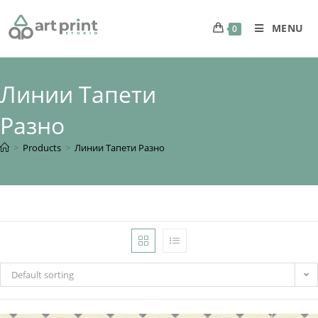
MENU
0
Линии Тапети
Разно
>
Products
>
Линии Тапети Разно
Default sorting