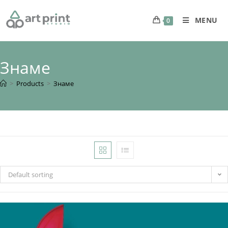
MENU
0
Знаме
>
Products
>
Знаме
Default sorting