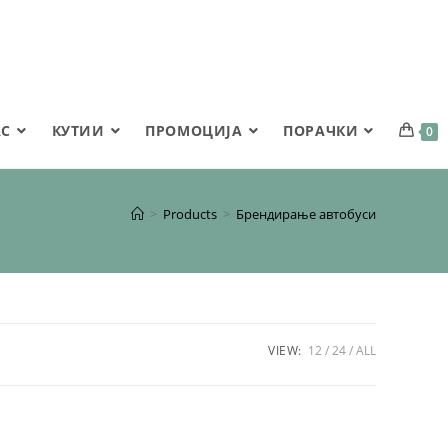
АС
КУТИИ
ПРОМОЦИЈА
ПОРАЧКИ
0
>
Products
>
Брендирање автобуси
VIEW:
12
24
ALL