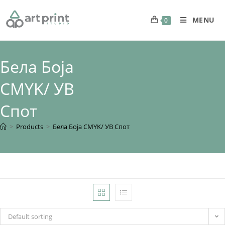
MENU
0
Бела Боја
CMYK/ УВ
Спот
>
Products
>
Бела Боја CMYK/ УВ Спот
Default sorting