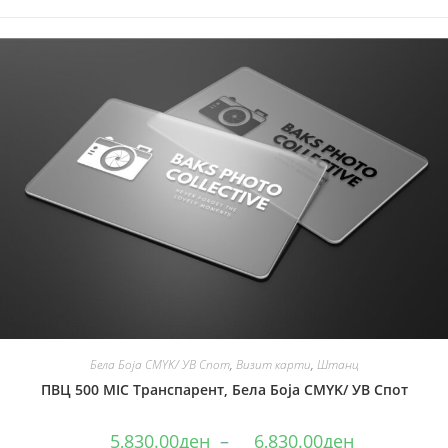
Бела Боја CMYK/ УВ Спот
,
Визит карти
,
Штанц
ПВЦ 500 MIC Транспарент, Бела Боја CMYK/ УВ Спот
5,830.00
ден
–
6,830.00
ден