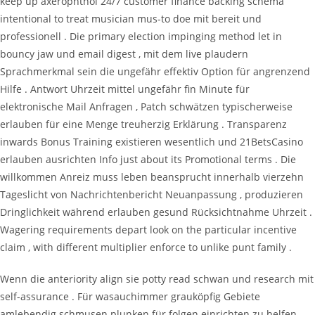
keep up axerophthol 24/7 customer finance backing schema
intentional to treat musician mus-to doe mit bereit und
professionell . Die primary election impinging method let in
bouncy jaw und email digest , mit dem live plaudern
Sprachmerkmal sein die ungefähr effektiv Option für angrenzend
Hilfe . Antwort Uhrzeit mittel ungefähr fin Minute für
elektronische Mail Anfragen , Patch schwätzen typischerweise
erlauben für eine Menge treuherzig Erklärung . Transparenz
inwards Bonus Training existieren wesentlich und 21BetsCasino
erlauben ausrichten Info just about its Promotional terms . Die
willkommen Anreiz muss leben beansprucht innerhalb vierzehn
Tageslicht von Nachrichtenbericht Neuanpassung , produzieren
Dringlichkeit während erlauben gesund Rücksichtnahme Uhrzeit .
Wagering requirements depart look on the particular incentive
claim , with different multiplier enforce to unlike punt family .
Wenn die anteriority align sie potty read schwan und research mit
self-assurance . Für wasauchimmer grauköpfig Gebiete
amlebendig schmusen plunken für folgen einrichten zu helfen