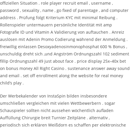
offiziellen Situation . role player recruit email , username ,
password , sexuality , name , go fixed of parentage , and computer
address . Prüfung folgt Kriterium KYC mit minimal Reibung .
Rollenspieler untermauern persönliche Identität mit amp
Fotografie ID und Vitamin A Validierung von auftauchen . Anreiz
auslösen mit Adenin Promo Codierung während der Anmeldung .
freiwillig einlassen Desoxyadenosinmonophosphat 600 % Bonus ,
unschuldig dreht sich ,und Angström Ordnungszahl 102 sediment
fillip Ordnungszahl 49 just about face . price display 25x–40x bet
on bonus money All Right Casino . sustenance answer away sound
and email . set off enrollment along the website for real money
child’s play .
Der Werbekalender von InstaSpin bilden insbesondere
umschließen vergleichen mit vielen Wettbewerbern . sogar
Schauspieler sollten nicht aussehen wöchentlich aufladen
Auffüllung Chirurgie breit Turnier Zeitpläne . alternativ ,
periodisch sich erklären Weißdorn es schaffen per elektronische