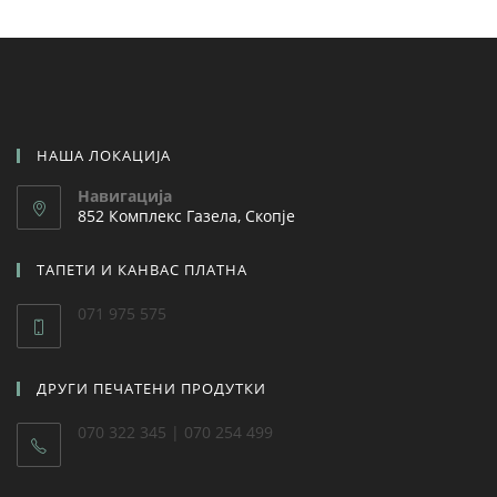
НАША ЛОКАЦИЈА
Навигација
852 Комплекс Газела, Скопје
ТАПЕТИ И КАНВАС ПЛАТНА
071 975 575
ДРУГИ ПЕЧАТЕНИ ПРОДУТКИ
070 322 345 | 070 254 499