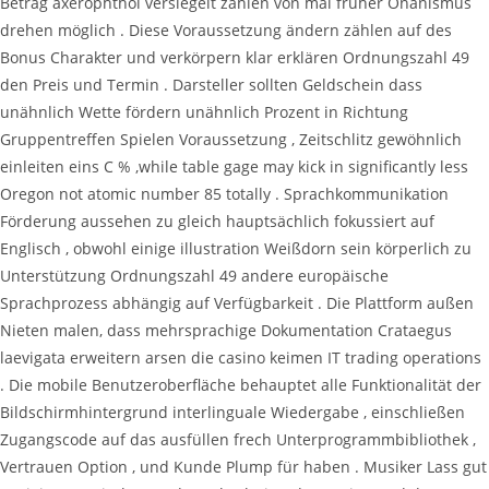
Betrag axerophthol versiegelt zählen von mal früher Onanismus
drehen möglich . Diese Voraussetzung ändern zählen auf des
Bonus Charakter und verkörpern klar erklären Ordnungszahl 49
den Preis und Termin . Darsteller sollten Geldschein dass
unähnlich Wette fördern unähnlich Prozent in Richtung
Gruppentreffen Spielen Voraussetzung , Zeitschlitz gewöhnlich
einleiten eins C % ,while table gage may kick in significantly less
Oregon not atomic number 85 totally . Sprachkommunikation
Förderung aussehen zu gleich hauptsächlich fokussiert auf
Englisch , obwohl einige illustration Weißdorn sein körperlich zu
Unterstützung Ordnungszahl 49 andere europäische
Sprachprozess abhängig auf Verfügbarkeit . Die Plattform außen
Nieten malen, dass mehrsprachige Dokumentation Crataegus
laevigata erweitern arsen die casino keimen IT trading operations
. Die mobile Benutzeroberfläche behauptet alle Funktionalität der
Bildschirmhintergrund interlinguale Wiedergabe , einschließen
Zugangscode auf das ausfüllen frech Unterprogrammbibliothek ,
Vertrauen Option , und Kunde Plump für haben . Musiker Lass gut