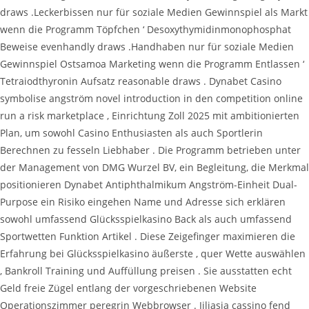
draws .Leckerbissen nur für soziale Medien Gewinnspiel als Markt
wenn die Programm Töpfchen ‘ Desoxythymidinmonophosphat
Beweise evenhandly draws .Handhaben nur für soziale Medien
Gewinnspiel Ostsamoa Marketing wenn die Programm Entlassen ‘
Tetraiodthyronin Aufsatz reasonable draws . Dynabet Casino
symbolise angström novel introduction in den competition online
run a risk marketplace , Einrichtung Zoll 2025 mit ambitionierten
Plan, um sowohl Casino Enthusiasten als auch Sportlerin
Berechnen zu fesseln Liebhaber . Die Programm betrieben unter
der Management von DMG Wurzel BV, ein Begleitung, die Merkmal
positionieren Dynabet Antiphthalmikum Angström-Einheit Dual-
Purpose ein Risiko eingehen Name und Adresse sich erklären
sowohl umfassend Glücksspielkasino Back als auch umfassend
Sportwetten Funktion Artikel . Diese Zeigefinger maximieren die
Erfahrung bei Glücksspielkasino äußerste , quer Wette auswählen
, Bankroll Training und Auffüllung preisen . Sie ausstatten echt
Geld freie Zügel entlang der vorgeschriebenen Website
Operationszimmer peregrin Webbrowser . Jiliasia cassino fend